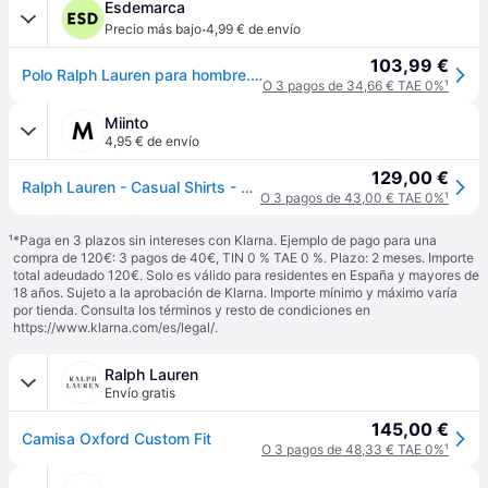
Esdemarca
·
Precio más bajo
4,99 € de envío
103,99 €
Polo Ralph Lauren para hombre. 712870507002 Camisa Oxford Custom Fit azul (37), Casual, Algodón, Clásico, Manga larga - Azul
O 3 pagos de 34,66 € TAE 0%
¹
Miinto
4,95 € de envío
129,00 €
Ralph Lauren - Casual Shirts - Shirts - Hombre - Azul - 4XL -
O 3 pagos de 43,00 € TAE 0%
¹
¹
*Paga en 3 plazos sin intereses con Klarna. Ejemplo de pago para una
compra de 120€: 3 pagos de 40€, TIN 0 % TAE 0 %. Plazo: 2 meses. Importe
total adeudado 120€. Solo es válido para residentes en España y mayores de
18 años. Sujeto a la aprobación de Klarna. Importe mínimo y máximo varía
por tienda. Consulta los términos y resto de condiciones en
https://www.klarna.com/es/legal/
.
Ralph Lauren
Envío gratis
145,00 €
Camisa Oxford Custom Fit
O 3 pagos de 48,33 € TAE 0%
¹