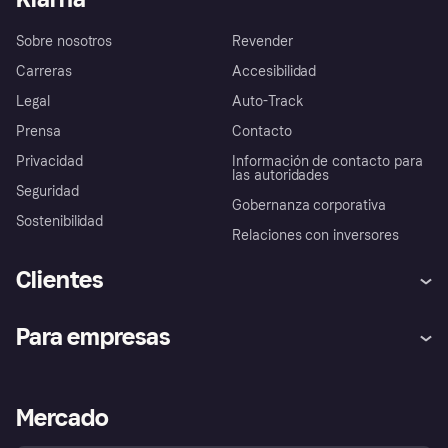
Sobre nosotros
Revender
Carreras
Accesibilidad
Legal
Auto-Track
Prensa
Contacto
Privacidad
Información de contacto para
las autoridades
Seguridad
Gobernanza corporativa
Sostenibilidad
Relaciones con inversores
Clientes
Ayuda
Promesa de protección contra
Para empresas
el fraude
Inicio de sesión
Nuestra promesa
Asistencia al comerciante
Portal de desarrolladores
Klarna app
Bienestar financiero
Acceso empresas
Estado operativo
Mercado
Directorio de tiendas
Configuración de privacidad
Vende con Klarna
Plataformas y socios
Política de protección al