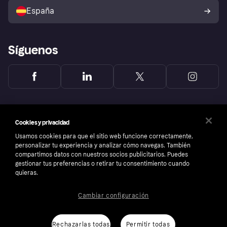
comprador de Klarna
Tu derecho de desistimiento
España
Reclamaciones
Síguenos
Cookies y privacidad
Usamos cookies para que el sitio web funcione correctamente,
personalizar tu experiencia y analizar cómo navegas. También
compartimos datos con nuestros socios publicitarios. Puedes
gestionar tus preferencias o retirar tu consentimiento cuando
quieras.
Cambiar configuración
Copyright © 2005-2026 Klarna Bank AB (publ). Sede central: Stockholm, Sweden. Todos
los derechos reservados. Klarna Bank AB (publ). Sveavägen 46, 111 34 Stockholm.
Número de empresa: 556737-0431
Rechazarlas todas
Permitir todas