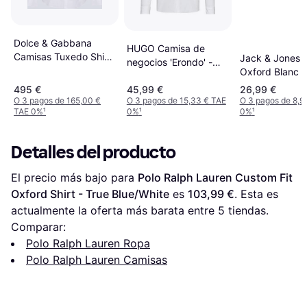
Dolce & Gabbana
HUGO Camisa de
Camisas Tuxedo Shirt
Jack & Jones 
negocios 'Erondo' -
Bianco
Oxford Blanc
blanco
495 €
45,99 €
26,99 €
O 3 pagos de 165,00 €
O 3 pagos de 15,33 € TAE
O 3 pagos de 8,9
TAE 0%
¹
0%
¹
0%
¹
Detalles del producto
El precio más bajo para 
Polo Ralph Lauren Custom Fit 
Oxford Shirt - True Blue/White
 es 
103,99 €
. Esta es 
actualmente la oferta más barata entre 
5
 tiendas.
Comparar:
Polo Ralph Lauren Ropa
Polo Ralph Lauren Camisas