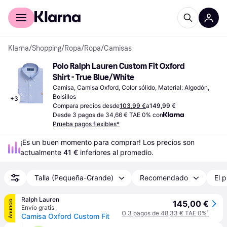
Comprar con Klarna
Para empresas
Klarna
/
Shopping
/
Ropa
/
Ropa
/
Camisas
Polo Ralph Lauren Custom Fit Oxford 
Shirt - True Blue/White
Camisa, Camisa Oxford, Color sólido, Material: Algodón, 
Bolsillos
+
3
Compara precios desde
103,99 €
a
149,99 €
Desde 3 pagos de 34,66 € TAE 0% con
Prueba pagos flexibles*
¡Es un buen momento para comprar! Los precios son 
actualmente 
41 €
 inferiores al promedio.
Talla (Pequeña-Grande)
Recomendado
El p
Ralph Lauren
Anuncio
145,00 €
Envío gratis
O 3 pagos de 48,33 € TAE 0%
¹
Camisa Oxford Custom Fit