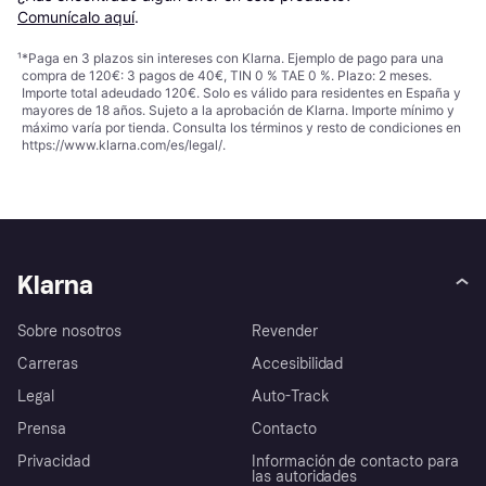
Comunícalo aquí
.
¹
*Paga en 3 plazos sin intereses con Klarna. Ejemplo de pago para una
compra de 120€: 3 pagos de 40€, TIN 0 % TAE 0 %. Plazo: 2 meses.
Importe total adeudado 120€. Solo es válido para residentes en España y
mayores de 18 años. Sujeto a la aprobación de Klarna. Importe mínimo y
máximo varía por tienda. Consulta los términos y resto de condiciones en
https://www.klarna.com/es/legal/
.
Klarna
Sobre nosotros
Revender
Carreras
Accesibilidad
Legal
Auto-Track
Prensa
Contacto
Privacidad
Información de contacto para
las autoridades