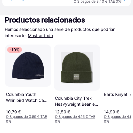
O 3 pagos de 8,40 € TAE 0%
¹
Productos relacionados
Hemos seleccionado una serie de productos que podrían 
interesarte.
Mostrar todo
-10%
Barts Kinyeti B
Columbia Youth
Columbia City Trek
Whirlibird Watch Cap -
Heavyweight Beanie -
Collegiate Navy
Camel Brown
10,79 €
12,50 €
14,99 €
Universal
O 3 pagos de 3,59 € TAE
O 3 pagos de 4,16 € TAE
O 3 pagos de 4,9
0%
¹
0%
¹
0%
¹