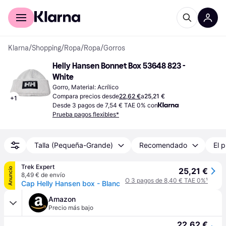
Comprar con Klarna
Para empresas
Klarna
/
Shopping
/
Ropa
/
Ropa
/
Gorros
Helly Hansen Bonnet Box 53648 823 - 
White
Gorro, Material: Acrílico
Compara precios desde
22,62 €
a
25,21 €
+
1
Desde 3 pagos de 7,54 € TAE 0% con
Prueba pagos flexibles*
Talla (Pequeña-Grande)
Recomendado
El p
Trek Expert
Anuncio
25,21 €
8,49 € de envío
O 3 pagos de 8,40 € TAE 0%
¹
Cap Helly Hansen box - Blanc
Amazon
Precio más bajo
22,62 €