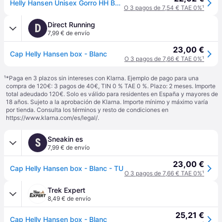
Helly Hansen Unisex Gorro HH Box, Nube Nimbus, STD
O 3 pagos de 7,54 € TAE 0%
¹
Direct Running
D
7,99 € de envío
23,00 €
Cap Helly Hansen box - Blanc
O 3 pagos de 7,66 € TAE 0%
¹
¹
*Paga en 3 plazos sin intereses con Klarna. Ejemplo de pago para una
compra de 120€: 3 pagos de 40€, TIN 0 % TAE 0 %. Plazo: 2 meses. Importe
total adeudado 120€. Solo es válido para residentes en España y mayores de
18 años. Sujeto a la aprobación de Klarna. Importe mínimo y máximo varía
por tienda. Consulta los términos y resto de condiciones en
https://www.klarna.com/es/legal/
.
Sneakin es
S
7,99 € de envío
23,00 €
Cap Helly Hansen box - Blanc - TU
O 3 pagos de 7,66 € TAE 0%
¹
Trek Expert
8,49 € de envío
25,21 €
Cap Helly Hansen box - Blanc