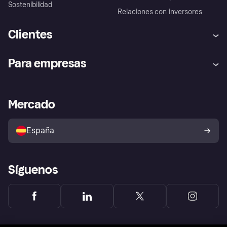
Sostenibilidad
Relaciones con inversores
Clientes
Ayuda
Promesa de protección contra
Para empresas
el fraude
Inicio de sesión
Nuestra promesa
Asistencia al comerciante
Portal de desarrolladores
Klarna app
Bienestar financiero
Acceso empresas
Estado operativo
Mercado
Directorio de tiendas
Configuración de privacidad
Vende con Klarna
Plataformas y socios
Política de protección al
comprador de Klarna
Tu derecho de desistimiento
España
Reclamaciones
Síguenos