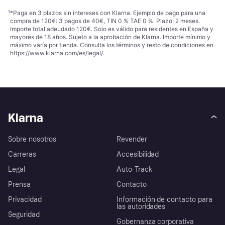
¹
*Paga en 3 plazos sin intereses con Klarna. Ejemplo de pago para una
compra de 120€: 3 pagos de 40€, TIN 0 % TAE 0 %. Plazo: 2 meses.
Importe total adeudado 120€. Solo es válido para residentes en España y
mayores de 18 años. Sujeto a la aprobación de Klarna. Importe mínimo y
máximo varía por tienda. Consulta los términos y resto de condiciones en
https://www.klarna.com/es/legal/
.
Klarna
Sobre nosotros
Revender
Carreras
Accesibilidad
Legal
Auto-Track
Prensa
Contacto
Privacidad
Información de contacto para
las autoridades
Seguridad
Gobernanza corporativa