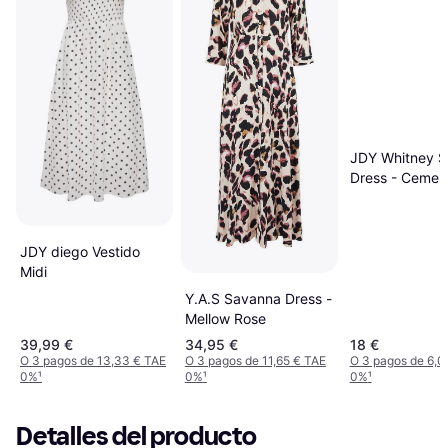
JDY Whitney S
Dress - Cemen
JDY diego Vestido
Midi
Y.A.S Savanna Dress -
Mellow Rose
39,99 €
34,95 €
18 €
O 3 pagos de 13,33 € TAE
O 3 pagos de 11,65 € TAE
O 3 pagos de 6,0
0%
¹
0%
¹
0%
¹
Detalles del producto