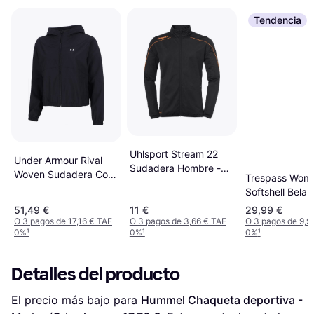
Tendencia
Uhlsport Stream 22
Under Armour Rival
Sudadera Hombre -
Woven Sudadera Con
Trespass Wome
Negro
Cremallera Mujeres -
Softshell Bela I
Negro/Blanco
Jacket - Rasp
51,49 €
11 €
29,99 €
O 3 pagos de 17,16 € TAE
O 3 pagos de 3,66 € TAE
O 3 pagos de 9,9
0%
¹
0%
¹
0%
¹
Detalles del producto
El precio más bajo para 
Hummel Chaqueta deportiva - 