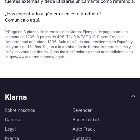
fuentes externas y debe utilizarse únicamente como referencia.

¿Has encontrado algún error en este producto? 
Comunícalo aquí
.
¹
*Paga en 3 plazos sin intereses con Klarna. Ejemplo de pago para una
compra de 120€: 3 pagos de 40€, TIN 0 % TAE 0 %. Plazo: 2 meses.
Importe total adeudado 120€. Solo es válido para residentes en España y
mayores de 18 años. Sujeto a la aprobación de Klarna. Importe mínimo y
máximo varía por tienda. Consulta los términos y resto de condiciones en
https://www.klarna.com/es/legal/
.
Klarna
Sobre nosotros
Revender
Carreras
Accesibilidad
Legal
Auto-Track
Prensa
Contacto