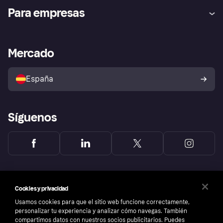
Ayuda
Promesa de protección contra
Para empresas
el fraude
Inicio de sesión
Nuestra promesa
Asistencia al comerciante
Portal de desarrolladores
Klarna app
Bienestar financiero
Acceso empresas
Estado operativo
Mercado
Directorio de tiendas
Configuración de privacidad
Vende con Klarna
Plataformas y socios
Política de protección al
comprador de Klarna
Tu derecho de desistimiento
España
Reclamaciones
Síguenos
Cookies y privacidad
Usamos cookies para que el sitio web funcione correctamente,
personalizar tu experiencia y analizar cómo navegas. También
compartimos datos con nuestros socios publicitarios. Puedes