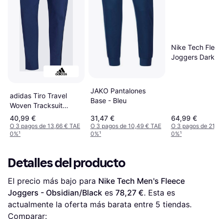
Nike Tech Fle
Joggers Dark 
Heather - Rop
JAKO Pantalones
adidas Tiro Travel
Base - Bleu
Woven Tracksuit
Pants - Marino
40,99 €
31,47 €
64,99 €
O 3 pagos de 13,66 € TAE
O 3 pagos de 10,49 € TAE
O 3 pagos de 21,
0%
¹
0%
¹
0%
¹
Detalles del producto
El precio más bajo para 
Nike Tech Men's Fleece 
Joggers - Obsidian/Black
 es 
78,27 €
. Esta es 
actualmente la oferta más barata entre 
5
 tiendas.
Comparar: