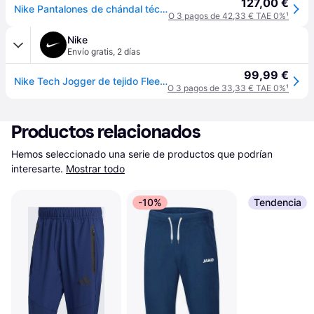
127,00 €
Nike Pantalones de chándal técnicos con forro polar de Nike
O 3 pagos de 42,33 € TAE 0%
¹
Nike
Envío gratis
,
2 días
99,99 €
Nike Tech Jogger de tejido Fleece - Hombre - Azul - S
O 3 pagos de 33,33 € TAE 0%
¹
Productos relacionados
Hemos seleccionado una serie de productos que podrían 
interesarte.
Mostrar todo
-10%
Tendencia