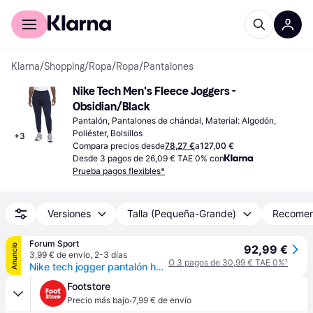
Comprar con Klarna
Para empresas
Klarna
/
Shopping
/
Ropa
/
Ropa
/
Pantalones
Nike Tech Men's Fleece Joggers - 
Obsidian/Black
Pantalón, Pantalones de chándal, Material: Algodón, 
Poliéster, Bolsillos
+
3
Compara precios desde
78,27 €
a
127,00 €
Desde 3 pagos de 26,09 € TAE 0% con
Prueba pagos flexibles*
Versiones
Talla (Pequeña-Grande)
Recome
Forum Sport
Anuncio
92,99 €
3,99 € de envío
,
2-3 días
O 3 pagos de 30,99 € TAE 0%
¹
Nike tech jogger pantalón hombre - Negro - M
Footstore
·
Precio más bajo
7,99 € de envío