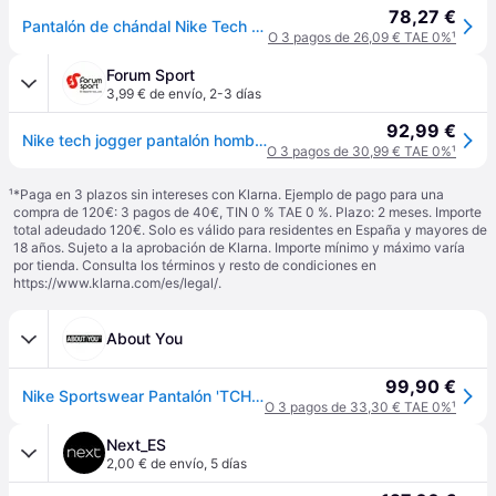
78,27 €
Pantalón de chándal Nike Tech - Bleu
O 3 pagos de 26,09 € TAE 0%
¹
Forum Sport
3,99 € de envío
,
2-3 días
92,99 €
Nike tech jogger pantalón hombre - Negro - L
O 3 pagos de 30,99 € TAE 0%
¹
¹
*Paga en 3 plazos sin intereses con Klarna. Ejemplo de pago para una
compra de 120€: 3 pagos de 40€, TIN 0 % TAE 0 %. Plazo: 2 meses. Importe
total adeudado 120€. Solo es válido para residentes en España y mayores de
18 años. Sujeto a la aprobación de Klarna. Importe mínimo y máximo varía
por tienda. Consulta los términos y resto de condiciones en
https://www.klarna.com/es/legal/
.
About You
99,90 €
Nike Sportswear Pantalón 'TCH FLC' navy
O 3 pagos de 33,30 € TAE 0%
¹
Next_ES
2,00 € de envío
,
5 días