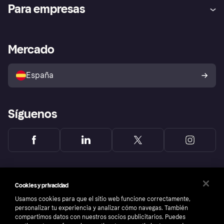
Ayuda
Promesa de protección contra
Para empresas
el fraude
Inicio de sesión
Nuestra promesa
Asistencia al comerciante
Portal de desarrolladores
Klarna app
Bienestar financiero
Acceso empresas
Estado operativo
Mercado
Directorio de tiendas
Configuración de privacidad
Vende con Klarna
Plataformas y socios
Política de protección al
comprador de Klarna
Tu derecho de desistimiento
España
Reclamaciones
Síguenos
Cookies y privacidad
Usamos cookies para que el sitio web funcione correctamente,
personalizar tu experiencia y analizar cómo navegas. También
compartimos datos con nuestros socios publicitarios. Puedes