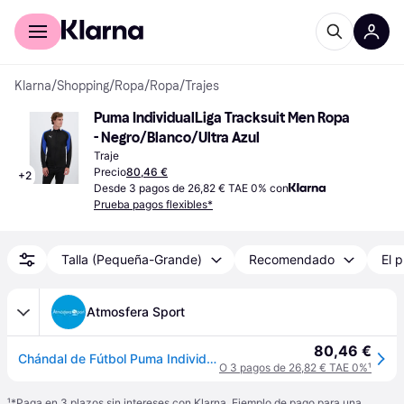
Comprar con Klarna
Para empresas
Klarna
/
Shopping
/
Ropa
/
Ropa
/
Trajes
Puma IndividualLiga Tracksuit Men Ropa 
- Negro/Blanco/Ultra Azul
Traje
Precio
80,46 €
+
2
Desde 3 pagos de 26,82 € TAE 0% con
Prueba pagos flexibles*
Talla (Pequeña-Grande)
Recomendado
El p
Atmosfera Sport
80,46 €
Chándal de Fútbol Puma Individualliga Track Hombre Negro/Azul - S
O 3 pagos de 26,82 € TAE 0%
¹
¹
*Paga en 3 plazos sin intereses con Klarna. Ejemplo de pago para una