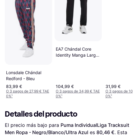
Hombre
EA7 Chándal Core
Identity Manga Larga
- Negro
Lonsdale Chándal
Redford - Bleu
83,99 €
104,99 €
31,99 €
O 3 pagos de 27,99 € TAE
O 3 pagos de 34,99 € TAE
O 3 pagos de 10,
0%
¹
0%
¹
0%
¹
Detalles del producto
El precio más bajo para 
Puma IndividualLiga Tracksuit 
Men Ropa - Negro/Blanco/Ultra Azul
 es 
80,46 €
. Esta 