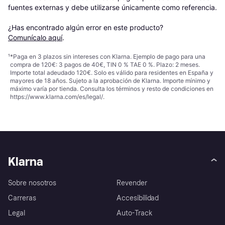
fuentes externas y debe utilizarse únicamente como referencia.

¿Has encontrado algún error en este producto? 
Comunícalo aquí
.
¹
*Paga en 3 plazos sin intereses con Klarna. Ejemplo de pago para una
compra de 120€: 3 pagos de 40€, TIN 0 % TAE 0 %. Plazo: 2 meses.
Importe total adeudado 120€. Solo es válido para residentes en España y
mayores de 18 años. Sujeto a la aprobación de Klarna. Importe mínimo y
máximo varía por tienda. Consulta los términos y resto de condiciones en
https://www.klarna.com/es/legal/
.
Klarna
Sobre nosotros
Revender
Carreras
Accesibilidad
Legal
Auto-Track