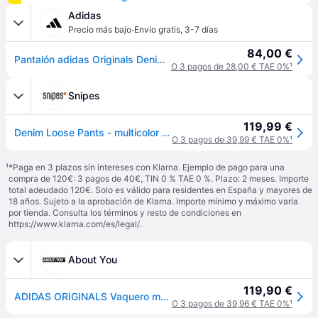
Adidas
·
Precio más bajo
Envío gratis
,
3-7 días
84,00 €
Pantalón adidas Originals Denim Loose
O 3 pagos de 28,00 € TAE 0%
¹
Snipes
119,99 €
Denim Loose Pants - multicolor - 29
O 3 pagos de 39,99 € TAE 0%
¹
¹
*Paga en 3 plazos sin intereses con Klarna. Ejemplo de pago para una
compra de 120€: 3 pagos de 40€, TIN 0 % TAE 0 %. Plazo: 2 meses. Importe
total adeudado 120€. Solo es válido para residentes en España y mayores de
18 años. Sujeto a la aprobación de Klarna. Importe mínimo y máximo varía
por tienda. Consulta los términos y resto de condiciones en
https://www.klarna.com/es/legal/
.
About You
119,90 €
ADIDAS ORIGINALS Vaquero mezcla de colores
O 3 pagos de 39,96 € TAE 0%
¹