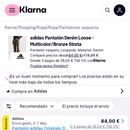
Comprar con Klarna
Para empresas
Klarna
/
Shopping
/
Ropa
/
Ropa
/
Pantalones vaqueros
adidas Pantalón Denim Loose - 
Multicolor/Bronze Strata
Pantalón vaquero, Leopardo, Material: Denim
Compara precios desde
84,00 €
a
119,99 €
Desde 3 pagos de 28,00 € TAE 0% con
Prueba pagos flexibles*
¡Es un buen momento para comprar! Los precios están en su 
nivel más bajo de todos los tiempos.
Adidas
Compra en 
Recomendado
El precio incluye el envío
Adidas
Anuncio
84,00 €
Envío gratis
,
3-7 días
O 3 pagos de 28,00 € TAE 0%
¹
Pantalón adidas Originals Denim Loose