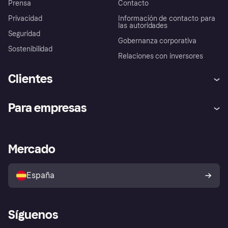
Prensa
Contacto
Privacidad
Información de contacto para
las autoridades
Seguridad
Gobernanza corporativa
Sostenibilidad
Relaciones con inversores
Clientes
Ayuda
Promesa de protección contra
Para empresas
el fraude
Inicio de sesión
Nuestra promesa
Asistencia al comerciante
Portal de desarrolladores
Klarna app
Bienestar financiero
Acceso empresas
Estado operativo
Mercado
Directorio de tiendas
Configuración de privacidad
Vende con Klarna
Plataformas y socios
Política de protección al
comprador de Klarna
Tu derecho de desistimiento
España
Reclamaciones
Síguenos