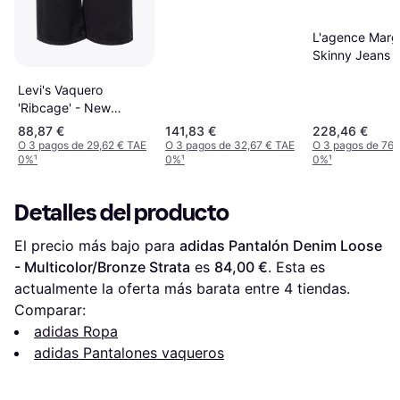
L'agence Marg
Skinny Jeans -
Levi's Vaquero
'Ribcage' - New
Women's - Black
88,87 €
141,83 €
228,46 €
O 3 pagos de 29,62 € TAE
O 3 pagos de 32,67 € TAE
O 3 pagos de 76,
0%
¹
0%
¹
0%
¹
Detalles del producto
El precio más bajo para 
adidas Pantalón Denim Loose 
- Multicolor/Bronze Strata
 es 
84,00 €
. Esta es 
actualmente la oferta más barata entre 
4
 tiendas.
Comparar:
adidas Ropa
adidas Pantalones vaqueros