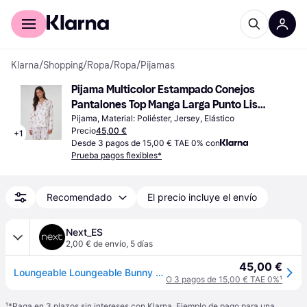
Comprar con Klarna
Para empresas
Klarna
/
Shopping
/
Ropa
/
Ropa
/
Pijamas
Pijama Multicolor Estampado Conejos 
Pantalones Top Manga Larga Punto Liso 
Loungeable
Pijama, Material: Poliéster, Jersey, Elástico
Precio
45,00 €
+
1
Desde 3 pagos de 15,00 € TAE 0% con
Prueba pagos flexibles*
Recomendado
El precio incluye el envío
Next_ES
2,00 € de envío
,
5 días
45,00 €
Loungeable Loungeable Bunny Printed Jersey Long Sleeve and Trouser Set
O 3 pagos de 15,00 € TAE 0%
¹
¹
*Paga en 3 plazos sin intereses con Klarna. Ejemplo de pago para una