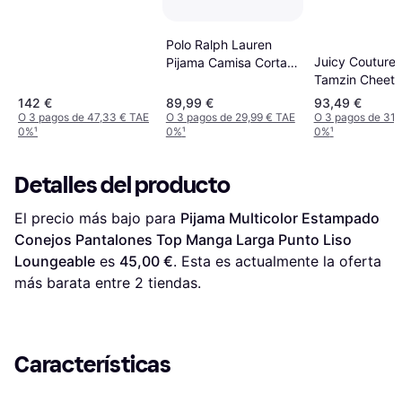
Grey Pyjama Aus
Geripptem Stretch
Modal Jersey - Gray
Polo Ralph Lauren
Juicy Couture 
Pijama Camisa Corta y
Tamzin Cheeta
Boxer a Rayas - Azul
Shirt Pant Set
142 €
89,99 €
93,49 €
O 3 pagos de 47,33 € TAE
O 3 pagos de 29,99 € TAE
O 3 pagos de 31,
0%
¹
0%
¹
0%
¹
Detalles del producto
El precio más bajo para 
Pijama Multicolor Estampado 
Conejos Pantalones Top Manga Larga Punto Liso 
Loungeable
 es 
45,00 €
. Esta es actualmente la oferta 
más barata entre 
2
 tiendas.
Características