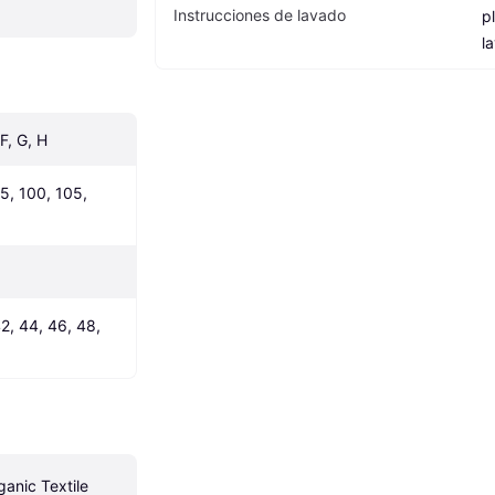
Instrucciones de lavado
p
l
 F, G, H
5, 100, 105, 
2, 44, 46, 48, 
anic Textile 