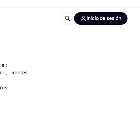
Inicio de sesión
Más información
iales de oficina
Qué es Klarna?
al: 
o, Tirantes 
res
 las categorías