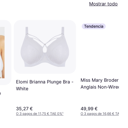
Mostrar todo
Tendencia
Miss Mary Broderie
Elomi Brianna Plunge Bra -
Anglais Non-Wired Br
White
e
Dusty Blue
35,27 €
49,99 €
O 3 pagos de 11,75 € TAE 0%
¹
O 3 pagos de 16,66 € TAE 0%