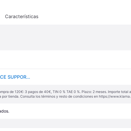
o
Características
Miss Mary Of Sweden Sujetador sin aros LOVELY LACE SUPPORT. Talla 105D. Color - Blanco
ompra de 120€: 3 pagos de 40€, TIN 0 % TAE 0 %. Plazo: 2 meses. Importe total
a por tienda. Consulta los términos y resto de condiciones en
https://www.klarna.
cados.