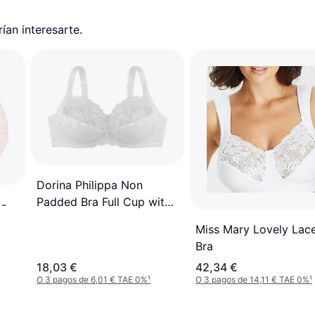
an interesarte.
Dorina Philippa Non
Padded Bra Full Cup with
 -
Wire - White
Miss Mary Lovely Lac
Bra
18,03 €
42,34 €
O 3 pagos de 6,01 € TAE 0%
¹
O 3 pagos de 14,11 € TAE 0%
¹