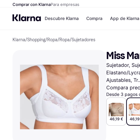
Comprar con Klarna
Para empresas
Descubre Klarna
Compra
App de Klarna
Klarna
/
Shopping
/
Ropa
/
Ropa
/
Sujetadores
Tiendas
Formas de pag
Formas de pago
MediaMarkt
Miss Ma
Paga ahora
Shein
Paga en 3 plazos
Zalando Prive
Sujetador, Suj
Paga en 30 días
Zara
Financiación
JD Sports
Elastano/Lycra
Klarna en Apple 
Ajustables, Tr
Compara prec
Desde 3 pagos 
Directorio de tien
46,19 €
46,19