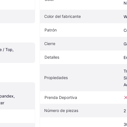
N
Color del fabricante
W
Patrón
C
Cierre
G
 / Top, 
Detalles
E
T
Propiedades
Si
A
pandex, 
Prenda Deportiva
ter
Número de piezas
2
3