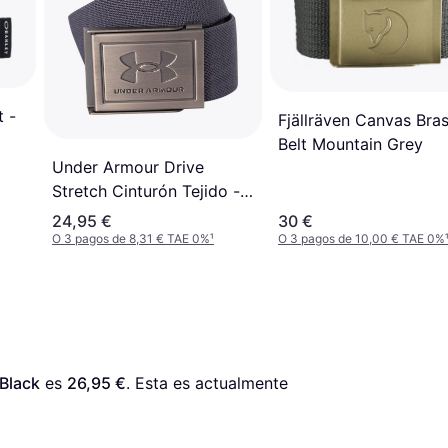
t -
Fjällräven Canvas Bra
Belt Mountain Grey
Under Armour Drive
Stretch Cinturón Tejido -
Negro/Plata
24,95 €
30 €
O 3 pagos de 8,31 € TAE 0%
¹
O 3 pagos de 10,00 € TAE 0%
 Black
 es 
26,95 €
. Esta es actualmente 