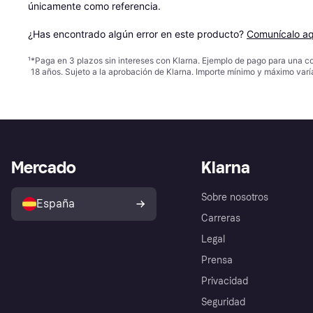
únicamente como referencia.

¿Has encontrado algún error en este producto? 
Comunícalo aq
¹
*Paga en 3 plazos sin intereses con Klarna. Ejemplo de pago para una c
18 años. Sujeto a la aprobación de Klarna. Importe mínimo y máximo varí
Mercado
Klarna
Sobre nosotros
España
Carreras
Legal
Prensa
Privacidad
Seguridad