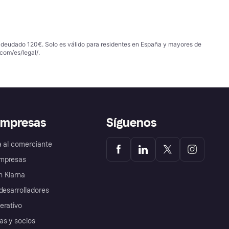
 adeudado 120€. Solo es válido para residentes en España y mayores de
com/es/legal/
.
empresas
Síguenos
a al comerciante
mpresas
 Klarna
desarrolladores
erativo
as y socios