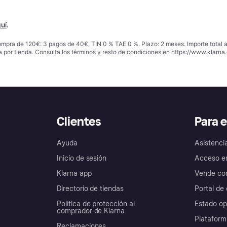
uí
.
ompra de 120€: 3 pagos de 40€, TIN 0 % TAE 0 %. Plazo: 2 meses. Importe total
a por tienda. Consulta los términos y resto de condiciones en
https://www.klarna.
Clientes
Para 
Ayuda
Asistenci
Inicio de sesión
Acceso e
Klarna app
Vende con
Directorio de tiendas
Portal de 
Política de protección al
Estado op
comprador de Klarna
Plataform
Reclamaciones