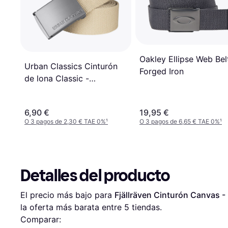
Oakley Ellipse Web Bel
Urban Classics Cinturón
Forged Iron
de lona Classic -
Navy/Plata
6,90 €
19,95 €
O 3 pagos de 2,30 € TAE 0%
¹
O 3 pagos de 6,65 € TAE 0%
¹
Detalles del producto
El precio más bajo para 
Fjällräven Cinturón Canvas -
la oferta más barata entre 
5
 tiendas.
Comparar: