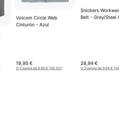
Snickers Workwear L
Belt - Grey/Steel Grey
Volcom Circle Web
Cinturón - Azul
s
19,95 €
28,94 €
¹
O 3 pagos de 6,65 € TAE 0%
¹
O 3 pagos de 9,64 € TAE 0%
¹