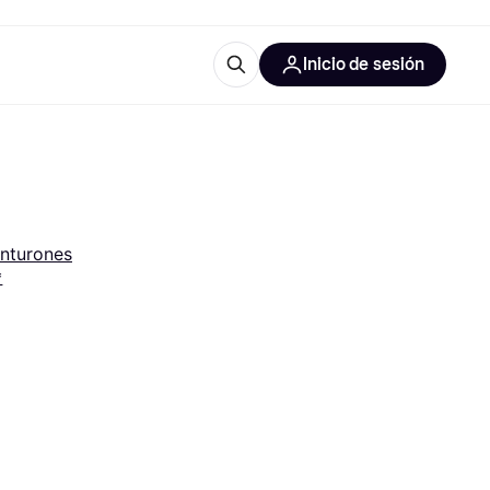
Inicio de sesión
Más información
les de oficina
Qué es Klarna?
inturones
*
las categorías