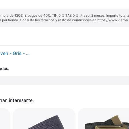
ompra de 120€: 3 pagos de 40€, TIN 0 % TAE 0 %. Plazo: 2 meses. Importe total
a por tienda. Consulta los términos y resto de condiciones en
https://www.klarna.
Fjällräven Canvas Belt Grey Unisex - Cinturón Fjällräven - Gris - F77029-030-One-size - Size: One size
cados.
an interesarte.