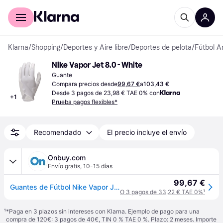
Comprar con Klarna
Para empresas
Klarna
/
Shopping
/
Deportes y Aire libre
/
Deportes de pelota
/
Fútbol A
Nike Vapor Jet 8.0 - White
Guante
Compara precios desde
99,67 €
a
103,43 €
Desde 3 pagos de 23,98 € TAE 0% con
+
1
Prueba pagos flexibles*
Recomendado
El precio incluye el envío
Onbuy.com
Envío gratis
,
10-15 días
99,67 €
Guantes de Fútbol Nike Vapor Jet 8.0 Blancos | Blanco | Met Gold Mediano
O 3 pagos de 33,22 € TAE 0%
¹
¹
*Paga en 3 plazos sin intereses con Klarna. Ejemplo de pago para una
compra de 120€: 3 pagos de 40€, TIN 0 % TAE 0 %. Plazo: 2 meses. Importe