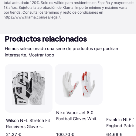
total adeudado 120€. Solo es válido para residentes en España y mayores de
18 años. Sujeto a la aprobación de Klarna. Importe mínimo y máximo varía
por tienda. Consulta los términos y resto de condiciones en
https://www.klarna.com/es/legal/
.
Productos relacionados
Hemos seleccionado una serie de productos que podrían 
interesarte.
Mostrar todo
Nike Vapor Jet 8.0
Football Gloves White
Franklin NLF 
Wilson NFL Stretch Fit
Red
England Patrio
Receivers Glove -
Receiver Glove
White/Black
21,27 €
100,70 €
64,68 €