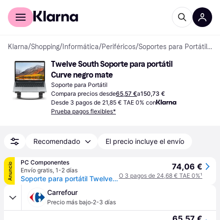
Comprar con Klarna
Para empresas
Klarna
/
Shopping
/
Informática
/
Periféricos
/
Soportes para Portátiles
Twelve South Soporte para portátil 
Curve negro mate
Soporte para Portátil
Compara precios desde
65,57 €
a
150,73 €
Desde 3 pagos de 21,85 € TAE 0% con
Prueba pagos flexibles*
Recomendado
El precio incluye el envío
PC Componentes
Anuncio
74,06 €
Envío gratis
,
1-2 días
O 3 pagos de 24,68 € TAE 0%
¹
Soporte para portátil Twelve South Curve negro diseño ergonómico 263x222x149 mm
Carrefour
·
Precio más bajo
2-3 días
65,57 €