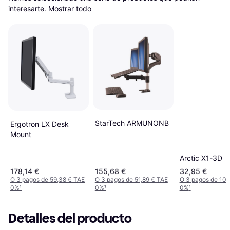
interesarte.
Mostrar todo
StarTech ARMUNONB
Ergotron LX Desk
Mount
Arctic X1-3D
178,14 €
155,68 €
32,95 €
O 3 pagos de 59,38 € TAE
O 3 pagos de 51,89 € TAE
O 3 pagos de 10,
0%
¹
0%
¹
0%
¹
Detalles del producto