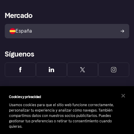
Nuestra promesa
Asistencia al comerciante
Portal de desarrolladores
Klarna app
Bienestar financiero
Acceso empresas
Estado operativo
Mercado
Directorio de tiendas
Configuración de privacidad
Vende con Klarna
Plataformas y socios
Política de protección al
comprador de Klarna
Tu derecho de desistimiento
España
Reclamaciones
Síguenos
Cookies y privacidad
Usamos cookies para que el sitio web funcione correctamente,
personalizar tu experiencia y analizar cómo navegas. También
compartimos datos con nuestros socios publicitarios. Puedes
gestionar tus preferencias o retirar tu consentimiento cuando
quieras.