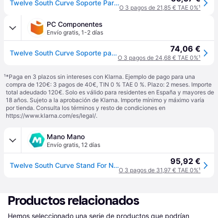
Twelve South Curve Soporte Para Ordenador Portátil Blanco
O 3 pagos de 21,85 € TAE 0%
¹
PC Componentes
Envío gratis
,
1-2 días
74,06 €
Twelve South Curve Soporte para ordenador portátil Mesa Blanco 263x222x149 mm Max 650 g
O 3 pagos de 24,68 € TAE 0%
¹
¹
*Paga en 3 plazos sin intereses con Klarna. Ejemplo de pago para una
compra de 120€: 3 pagos de 40€, TIN 0 % TAE 0 %. Plazo: 2 meses. Importe
total adeudado 120€. Solo es válido para residentes en España y mayores de
18 años. Sujeto a la aprobación de Klarna. Importe mínimo y máximo varía
por tienda. Consulta los términos y resto de condiciones en
https://www.klarna.com/es/legal/
.
Mano Mano
Envío gratis
,
12 días
95,92 €
Twelve South Curve Stand For Notebook
O 3 pagos de 31,97 € TAE 0%
¹
Productos relacionados
Hemos seleccionado una serie de productos que podrían 