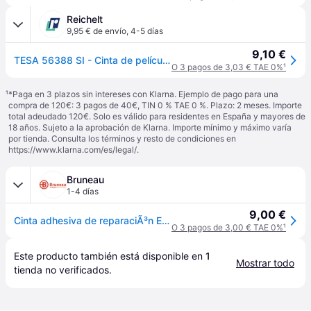
Reichelt
9,95 € de envío
,
4-5 días
9,10 €
TESA 56388 SI - Cinta de película TESA EXTRA POWER® Universal, 25 m x 50
O 3 pagos de 3,03 € TAE 0%
¹
¹
*Paga en 3 plazos sin intereses con Klarna. Ejemplo de pago para una
compra de 120€: 3 pagos de 40€, TIN 0 % TAE 0 %. Plazo: 2 meses. Importe
total adeudado 120€. Solo es válido para residentes en España y mayores de
18 años. Sujeto a la aprobación de Klarna. Importe mínimo y máximo varía
por tienda. Consulta los términos y resto de condiciones en
https://www.klarna.com/es/legal/
.
Bruneau
1-4 días
9,00 €
Cinta adhesiva de reparaciÃ³n Extra Power Tesa 50 mm x 25 m
O 3 pagos de 3,00 € TAE 0%
¹
Este producto también está disponible en 
1
Mostrar todo
tienda
 no verificados.