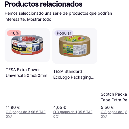
Productos relacionados
Hemos seleccionado una serie de productos que podrían 
interesarte.
Mostrar todo
-10%
Popular
TESA Extra Power
TESA Standard
Universal 50mx50mm
EcoLogo Packaging
Tape 50mx50mm
Scotch Packag
Tape Extra Res
in Hand Dispen
11,90 €
4,05 €
5,50 €
48mmx20m
O 3 pagos de 3,96 € TAE
O 3 pagos de 1,35 € TAE
O 3 pagos de 1,8
0%
¹
0%
¹
0%
¹