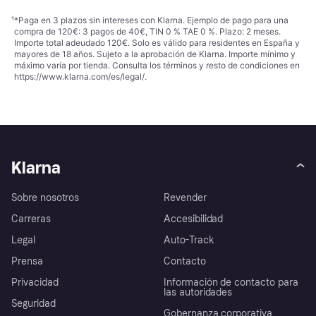
¹
*Paga en 3 plazos sin intereses con Klarna. Ejemplo de pago para una
compra de 120€: 3 pagos de 40€, TIN 0 % TAE 0 %. Plazo: 2 meses.
Importe total adeudado 120€. Solo es válido para residentes en España y
mayores de 18 años. Sujeto a la aprobación de Klarna. Importe mínimo y
máximo varía por tienda. Consulta los términos y resto de condiciones en
https://www.klarna.com/es/legal/
.
Klarna
Sobre nosotros
Revender
Carreras
Accesibilidad
Legal
Auto-Track
Prensa
Contacto
Privacidad
Información de contacto para
las autoridades
Seguridad
Gobernanza corporativa