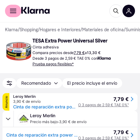
Comprar con Klarna
Para empresas
Klarna
/
Shopping
/
Hogares e Interiores
/
Materiales de oficina
/
Sumini
TESA Extra Power Universal Silver
Cinta adhesiva
Compara precios desde
7,79 €
a
13,30 €
Desde 3 pagos de 2,59 € TAE 0% con
Prueba pagos flexibles*
Recomendado
El precio incluye el envío
Leroy Merlin
Anuncio
7,79 €
3,90 € de envío
O 3 pagos de 2,59 € TAE 0%
¹
Cinta de reparación extra power tesa 25 m x 50 mm gris
Leroy Merlin
·
Precio más bajo
3,90 € de envío
7,79 €
Cinta de reparación extra power tesa 25 m x 50 mm gris
O 3 pagos de 2,59 € TAE 0%
¹