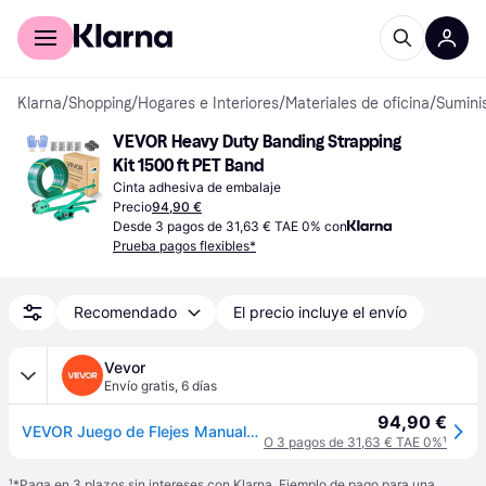
Comprar con Klarna
Para empresas
Klarna
/
Shopping
/
Hogares e Interiores
/
Materiales de oficina
/
Sumini
VEVOR Heavy Duty Banding Strapping 
Kit 1500 ft PET Band
Cinta adhesiva de embalaje
Precio
94,90 €
Desde 3 pagos de 31,63 € TAE 0% con
Prueba pagos flexibles*
Recomendado
El precio incluye el envío
Vevor
Envío gratis
,
6 días
94,90 €
VEVOR Juego de Flejes Manuales Banda PET 15,9 mm x 457 m, Kit de Herramientas de Flejado con Tensor, Selladora, Guante, 450 Sellos de Metal, 150 Esquinas Protectoras, para Transporte Empaquetado Carga
O 3 pagos de 31,63 € TAE 0%
¹
¹
*Paga en 3 plazos sin intereses con Klarna. Ejemplo de pago para una