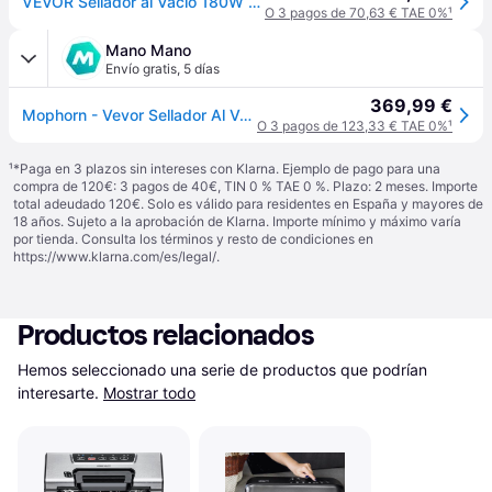
VEVOR Sellador al Vacío 180W de Potencia de Motor y 260W de Sellado Máquina de Envasado a Vacío Acero Inoxidable Máquina Selladora de Cámara 33x25cm de Máx. Tamaño de Sellado, Hogar, Supermercado
O 3 pagos de 70,63 € TAE 0%
¹
Mano Mano
Envío gratis
,
5 días
369,99 €
Mophorn - Vevor Sellador Al Vacío, 180w De Potencia De Motor Y 320w De Sellado, Máquina De Envasado A Vacío, Acero Inoxidable, Máquina Selladora De Cámara, 33x25cm De Máx. Tamaño De Sellado, Hogar, Supermercado
O 3 pagos de 123,33 € TAE 0%
¹
¹
*Paga en 3 plazos sin intereses con Klarna. Ejemplo de pago para una
compra de 120€: 3 pagos de 40€, TIN 0 % TAE 0 %. Plazo: 2 meses. Importe
total adeudado 120€. Solo es válido para residentes en España y mayores de
18 años. Sujeto a la aprobación de Klarna. Importe mínimo y máximo varía
por tienda. Consulta los términos y resto de condiciones en
https://www.klarna.com/es/legal/
.
Productos relacionados
Hemos seleccionado una serie de productos que podrían 
interesarte.
Mostrar todo