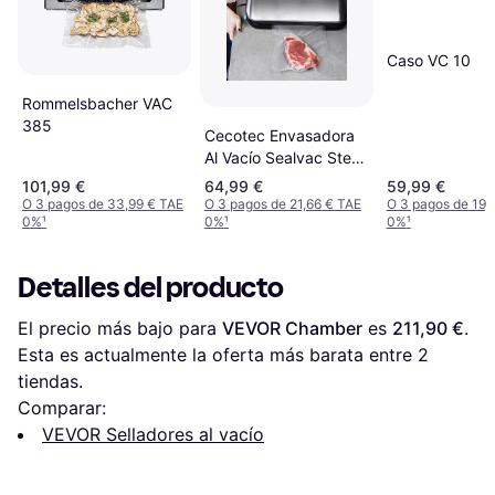
Caso VC 10
Rommelsbacher VAC
385
Cecotec Envasadora
Al Vacío Sealvac Steel
120 W 4 Modos
101,99 €
64,99 €
59,99 €
O 3 pagos de 33,99 € TAE
O 3 pagos de 21,66 € TAE
O 3 pagos de 19,
0%
¹
0%
¹
0%
¹
Detalles del producto
El precio más bajo para 
VEVOR Chamber
 es 
211,90 €
. 
Esta es actualmente la oferta más barata entre 
2
tiendas.
Comparar:
VEVOR Selladores al vacío