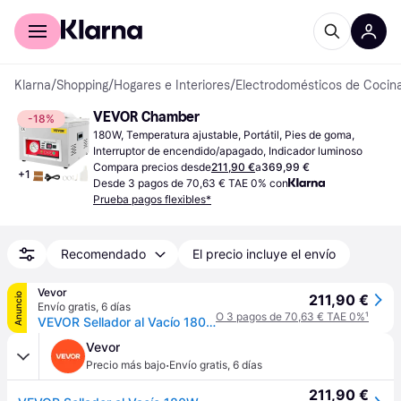
Comprar con Klarna
Para empresas
Klarna
/
Shopping
/
Hogares e Interiores
/
Electrodomésticos de Cocin
VEVOR Chamber
-18%
180W, Temperatura ajustable, Portátil, Pies de goma, 
Interruptor de encendido/apagado, Indicador luminoso
Compara precios desde
211,90 €
a
369,99 €
+
1
Desde 3 pagos de 70,63 € TAE 0% con
Prueba pagos flexibles*
Recomendado
El precio incluye el envío
Vevor
Anuncio
211,90 €
Envío gratis
,
6 días
O 3 pagos de 70,63 € TAE 0%
¹
VEVOR Sellador al Vacío 180W de Potencia de Motor y 260W de Sellado Máquina de Envasado a Vacío Acero Inoxidable Máquina Selladora de Cámara 33x25cm de Máx. Tamaño de Sellado, Hogar, Supermercado
Vevor
·
Precio más bajo
Envío gratis
,
6 días
211,90 €