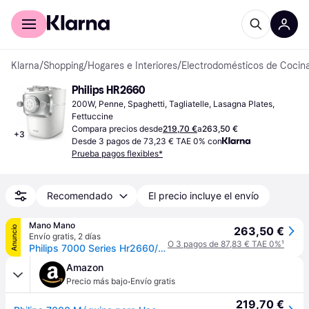
Comprar con Klarna
Para empresas
Klarna
/
Shopping
/
Hogares e Interiores
/
Electrodomésticos de Cocin
Philips HR2660
200W, Penne, Spaghetti, Tagliatelle, Lasagna Plates, 
Fettuccine
Compara precios desde
219,70 €
a
263,50 €
+
3
Desde 3 pagos de 73,23 € TAE 0% con
Prueba pagos flexibles*
Recomendado
El precio incluye el envío
Mano Mano
Anuncio
263,50 €
Envío gratis
,
2 días
O 3 pagos de 87,83 € TAE 0%
¹
Philips 7000 Series Hr2660/00 Máquina De Pasta Y Ravioli Máquina Eléctrica Para Elaborar Pasta Fresca
Amazon
·
Precio más bajo
Envío gratis
219,70 €