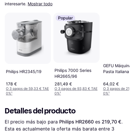
interesarte.
Mostrar todo
Popular
GEFU Máquina
Philips 7000 Series
Philips HR2345/19
Pasta Italiana 
HR2665/96
89426
178 €
281,49 €
64,02 €
O 3 pagos de 59,33 € TAE
O 3 pagos de 93,83 € TAE
O 3 pagos de 21,
0%
¹
0%
¹
0%
¹
Detalles del producto
El precio más bajo para 
Philips HR2660
 es 
219,70 €
. 
Esta es actualmente la oferta más barata entre 
3