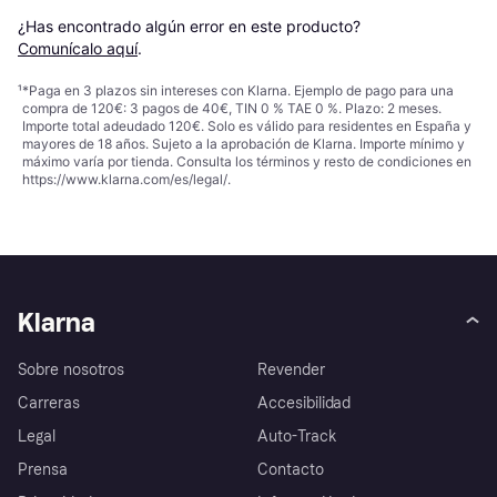
¿Has encontrado algún error en este producto? 
Comunícalo aquí
.
¹
*Paga en 3 plazos sin intereses con Klarna. Ejemplo de pago para una
compra de 120€: 3 pagos de 40€, TIN 0 % TAE 0 %. Plazo: 2 meses.
Importe total adeudado 120€. Solo es válido para residentes en España y
mayores de 18 años. Sujeto a la aprobación de Klarna. Importe mínimo y
máximo varía por tienda. Consulta los términos y resto de condiciones en
https://www.klarna.com/es/legal/
.
Klarna
Sobre nosotros
Revender
Carreras
Accesibilidad
Legal
Auto-Track
Prensa
Contacto