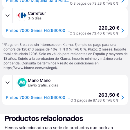
Philips 7000 Máquina para Hacer Pasta Fresca, ProExtrude, 6 Discos, Blanco
O 3 pagos de 73,23 € TAE 0%
¹
Carrefour
3-5 días
220,20 €
Philips 7000 Series Hr2660/00 Máquina De Pasta Y Ravioli Máquina Eléctrica Para Elaborar Pasta Fresca
O 3 pagos de 73,40 € TAE 0%
¹
¹
*Paga en 3 plazos sin intereses con Klarna. Ejemplo de pago para una
compra de 120€: 3 pagos de 40€, TIN 0 % TAE 0 %. Plazo: 2 meses. Importe
total adeudado 120€. Solo es válido para residentes en España y mayores de
18 años. Sujeto a la aprobación de Klarna. Importe mínimo y máximo varía
por tienda. Consulta los términos y resto de condiciones en
https://www.klarna.com/es/legal/
.
Mano Mano
Envío gratis
,
2 días
263,50 €
Philips 7000 Series Hr2660/00 Máquina De Pasta Y Ravioli Máquina Eléctrica Para Elaborar Pasta Fresca
O 3 pagos de 87,83 € TAE 0%
¹
Productos relacionados
Hemos seleccionado una serie de productos que podrían 