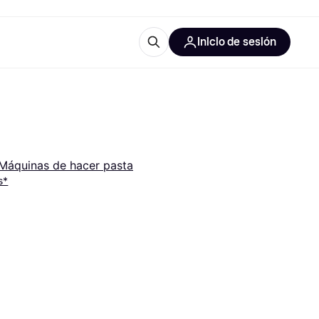
Inicio de sesión
Más información
les de oficina
Qué es Klarna?
Máquinas de hacer pasta
s*
las categorías