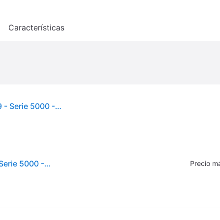
o
Características
Máquina para pasta fresca - PHILIPS - HR2345/19 - Serie 5000 - 4 formas de discos - 150W - Blanco
Máquina para pasta fresca - PHILIPS - HR2345/19 - Serie 5000 - 4 formas de discos - 150W - Blanco
Precio m