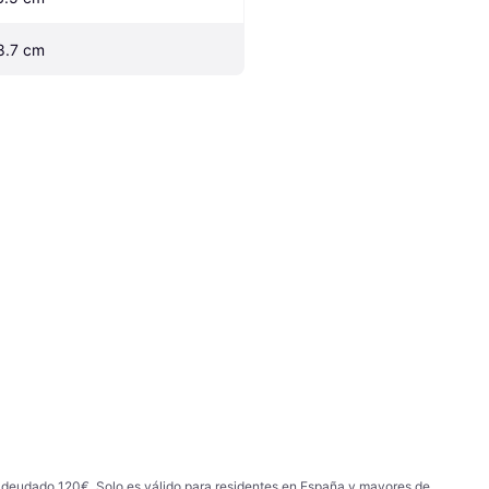
8.7 cm
 adeudado 120€. Solo es válido para residentes en España y mayores de