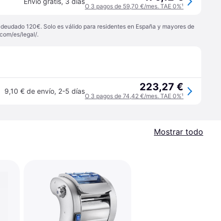
Envío gratis
,
3 días
O 3 pagos de 59,70 €/mes. TAE 0%
¹
 adeudado 120€. Solo es válido para residentes en España y mayores de
com/es/legal/
.
223,27 €
9,10 € de envío
,
2-5 días
O 3 pagos de 74,42 €/mes. TAE 0%
¹
Mostrar todo