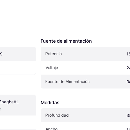
Fuente de alimentación
Potencia
19
1
Voltaje
2
Fuente de Alimentación
R
paghetti, 
Medidas
e
Profundidad
3
Ancho
1