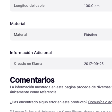
Longitud del cable
100.0 cm
Material
Material
Plástico
Información Adicional
Creado en Klarna
2017-09-25
Comentarios
La información mostrada en esta página procede de diversas fu
únicamente como referencia.

¿Has encontrado algún error en este producto? 
Comunícalo aq
¹
*Paga en 3 plazos sin intereses con Klarna. Ejemplo de pago para una c