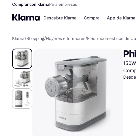
Comprar con Klarna
Para empresas
Descubre Klarna
Compra
App de Klarna
Klarna
/
Shopping
/
Hogares e Interiores
/
Electrodomésticos de Co
Formas de pag
Tiendas
Formas de pago
MediaMarkt
Ph
Paga ahora
Shein
Paga en 3 plazos
Zalando Priv
150W,
Paga en 30 días
Zara
Financiación
JD Sports
Comp
Klarna en Apple 
Desde
Directorio de tie