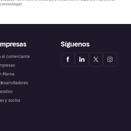
com/es/legal/
.
empresas
Síguenos
a al comerciante
mpresas
 Klarna
desarrolladores
erativo
as y socios