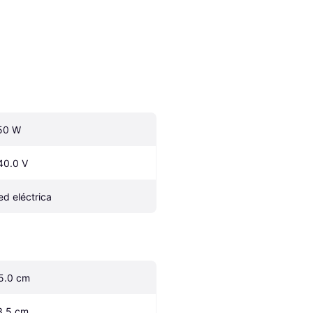
50 W
40.0 V
ed eléctrica
5.0 cm
3.5 cm