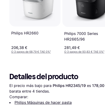
Philips HR2660
Philips 7000 Series
HR2665/96
206,38 €
281,49 €
O 3 pagos de 68,79 € TAE 0%
¹
O 3 pagos de 93,83 € TAE 0%
¹
Detalles del producto
El precio más bajo para 
Philips HR2345/19
 es 
178,00
barata entre 
4
 tiendas.
Comparar:
Philips Máquinas de hacer pasta