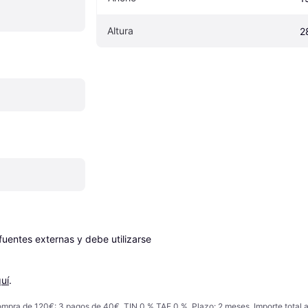
Altura
2
entes externas y debe utilizarse 
uí
.
ompra de 120€: 3 pagos de 40€, TIN 0 % TAE 0 %. Plazo: 2 meses. Importe total