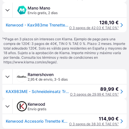
Mano Mano
Envío gratis
,
2 días
126,10 €
Kenwood - Kax983me Trenette Repuestos Para Procesadores De Alimentos Y Robots De Cocina, Multicolor
O 3 pagos de 42,03 € TAE 0%
¹
¹
*Paga en 3 plazos sin intereses con Klarna. Ejemplo de pago para una
compra de 120€: 3 pagos de 40€, TIN 0 % TAE 0 %. Plazo: 2 meses. Importe
total adeudado 120€. Solo es válido para residentes en España y mayores de
18 años. Sujeto a la aprobación de Klarna. Importe mínimo y máximo varía
por tienda. Consulta los términos y resto de condiciones en
https://www.klarna.com/es/legal/
.
Ramershoven
2,95 € de envío
,
3-5 días
89,99 €
KAX983ME - Schneideinsatz Trenette - Kenwood Original Zubehör
O 3 pagos de 29,99 € TAE 0%
¹
Kenwood
Envío gratis
114,90 €
Kenwood Accesorio Trenette KAX983ME
O 3 pagos de 38,30 € TAE 0%
¹