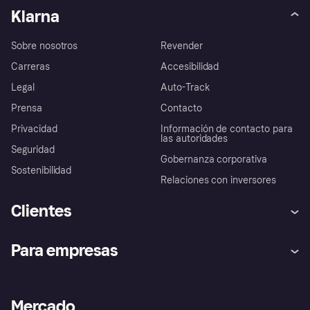
Klarna
Sobre nosotros
Revender
Carreras
Accesibilidad
Legal
Auto-Track
Prensa
Contacto
Privacidad
Información de contacto para
las autoridades
Seguridad
Gobernanza corporativa
Sostenibilidad
Relaciones con inversores
Clientes
Ayuda
Promesa de protección contra
Para empresas
el fraude
Inicio de sesión
Nuestra promesa
Asistencia al comerciante
Portal de desarrolladores
Klarna app
Bienestar financiero
Acceso empresas
Estado operativo
Mercado
Directorio de tiendas