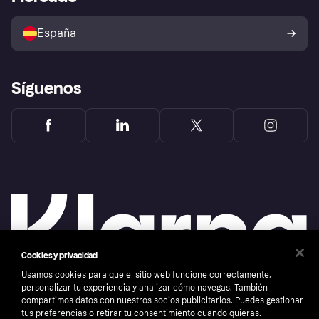
Configuración de privacidad
Vende con Klarna
Plataformas y socios
Política de protección al
comprador de Klarna
Tu derecho de desistimiento
España
Reclamaciones
Síguenos
Cookies y privacidad
Usamos cookies para que el sitio web funcione correctamente,
personalizar tu experiencia y analizar cómo navegas. También
compartimos datos con nuestros socios publicitarios. Puedes gestionar
Copyright © 2005-2026 Klarna Bank AB (publ). Sede central: Stockholm, Sweden. Todos
tus preferencias o retirar tu consentimiento cuando quieras.
los derechos reservados. Klarna Bank AB (publ). Sveavägen 46, 111 34 Stockholm.