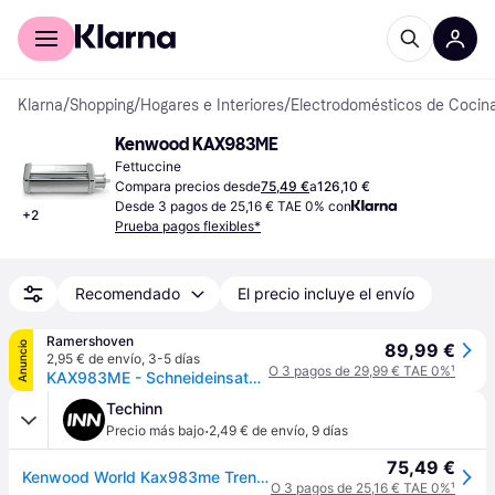
Comprar con Klarna
Para empresas
Klarna
/
Shopping
/
Hogares e Interiores
/
Electrodomésticos de Cocin
Kenwood KAX983ME
Fettuccine
Compara precios desde
75,49 €
a
126,10 €
Desde 3 pagos de 25,16 € TAE 0% con
+
2
Prueba pagos flexibles*
Recomendado
El precio incluye el envío
Ramershoven
Anuncio
89,99 €
2,95 € de envío
,
3-5 días
O 3 pagos de 29,99 € TAE 0%
¹
KAX983ME - Schneideinsatz Trenette - Kenwood Original Zubehör
Techinn
·
Precio más bajo
2,49 € de envío
,
9 días
75,49 €
Kenwood World Kax983me Trenette Accessory Pasta Machine 3.5 Mm Plateado
O 3 pagos de 25,16 € TAE 0%
¹