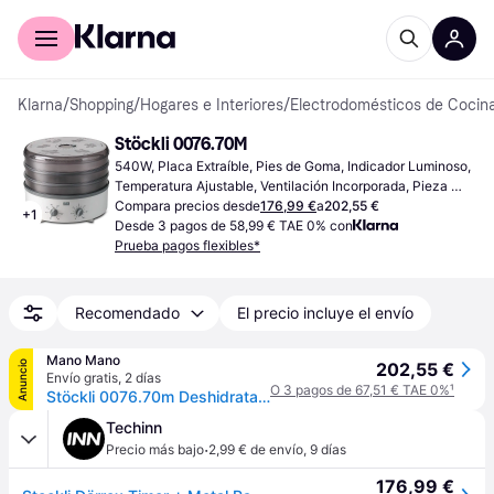
Comprar con Klarna
Para empresas
Klarna
/
Shopping
/
Hogares e Interiores
/
Electrodomésticos de Cocin
Stöckli 0076.70M
540W, Placa Extraíble, Pies de Goma, Indicador Luminoso, 
Temperatura Ajustable, Ventilación Incorporada, Pieza 
Lavable en Lavavajillas
Compara precios desde
176,99 €
a
202,55 €
+
1
Desde 3 pagos de 58,99 € TAE 0% con
Prueba pagos flexibles*
Recomendado
El precio incluye el envío
Mano Mano
Anuncio
202,55 €
Envío gratis
,
2 días
O 3 pagos de 67,51 € TAE 0%
¹
Stöckli 0076.70m Deshidratador De Alimentos Gris, Blanco 540 W
Techinn
·
Precio más bajo
2,99 € de envío
,
9 días
176,99 €