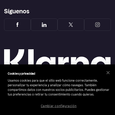
Síguenos
Cookies y privacidad
Usamos cookies para que el sitio web funcione correctamente,
personalizar tu experiencia y analizar cómo navegas. También
compartimos datos con nuestros socios publicitarios. Puedes gestionar
Copyright © 2005-2026 Klarna Bank AB (publ). Sede central: Stockholm, Sweden. Todos
los derechos reservados. Klarna Bank AB (publ). Sveavägen 46, 111 34 Stockholm.
tus preferencias o retirar tu consentimiento cuando quieras.
Número de empresa: 556737-0431
Aviso Sobre Cookies
Klarna.com
Cambiar configuración