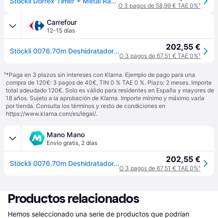
Stockli Dörrex Timer + Metal Rack Dehydrator Lila One Size / EU Plug 220V
O 3 pagos de 58,99 € TAE 0%
¹
Carrefour
12-15 días
202,55 €
Stöckli 0076.70m Deshidratador De Alimentos Gris, Blanco 540 W
O 3 pagos de 67,51 € TAE 0%
¹
¹
*Paga en 3 plazos sin intereses con Klarna. Ejemplo de pago para una
compra de 120€: 3 pagos de 40€, TIN 0 % TAE 0 %. Plazo: 2 meses. Importe
total adeudado 120€. Solo es válido para residentes en España y mayores de
18 años. Sujeto a la aprobación de Klarna. Importe mínimo y máximo varía
por tienda. Consulta los términos y resto de condiciones en
https://www.klarna.com/es/legal/
.
Mano Mano
Envío gratis
,
2 días
202,55 €
Stöckli 0076.70m Deshidratador De Alimentos Gris, Blanco 540 W
O 3 pagos de 67,51 € TAE 0%
¹
Productos relacionados
Hemos seleccionado una serie de productos que podrían 