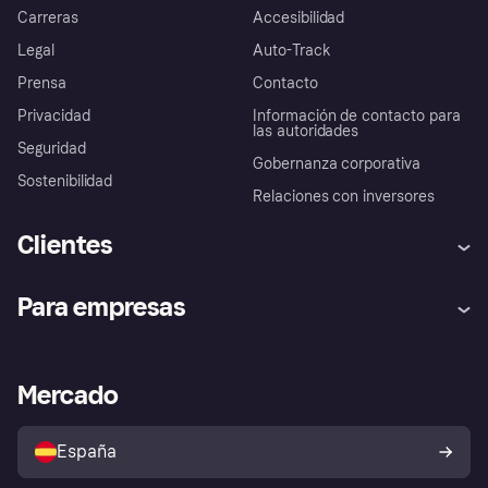
Carreras
Accesibilidad
Legal
Auto-Track
Prensa
Contacto
Privacidad
Información de contacto para
las autoridades
Seguridad
Gobernanza corporativa
Sostenibilidad
Relaciones con inversores
Clientes
Ayuda
Promesa de protección contra
Para empresas
el fraude
Inicio de sesión
Nuestra promesa
Asistencia al comerciante
Portal de desarrolladores
Klarna app
Bienestar financiero
Acceso empresas
Estado operativo
Mercado
Directorio de tiendas
Configuración de privacidad
Vende con Klarna
Plataformas y socios
Política de protección al
comprador de Klarna
Tu derecho de desistimiento
España
Reclamaciones