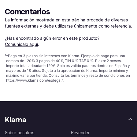
Comentarios
La información mostrada en esta página procede de diversas 
fuentes externas y debe utilizarse únicamente como referencia.

¿Has encontrado algún error en este producto? 
Comunícalo aquí
.
¹
*Paga en 3 plazos sin intereses con Klarna. Ejemplo de pago para una
compra de 120€: 3 pagos de 40€, TIN 0 % TAE 0 %. Plazo: 2 meses.
Importe total adeudado 120€. Solo es válido para residentes en España y
mayores de 18 años. Sujeto a la aprobación de Klarna. Importe mínimo y
máximo varía por tienda. Consulta los términos y resto de condiciones en
https://www.klarna.com/es/legal/
.
Klarna
Sobre nosotros
Revender