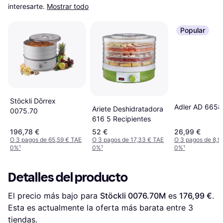
interesarte.
Mostrar todo
Popular
Stöckli Dōrrex
Adler AD 6658
Ariete Deshidratadora
0075.70
616 5 Recipientes
196,78 €
52 €
26,99 €
O 3 pagos de 65,59 € TAE
O 3 pagos de 17,33 € TAE
O 3 pagos de 8,9
0%
¹
0%
¹
0%
¹
Detalles del producto
El precio más bajo para 
Stöckli 0076.70M
 es 
176,99 €
. 
Esta es actualmente la oferta más barata entre 
3
tiendas.