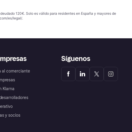
 adeudado 120€. Solo es válido para residentes en España y mayores de
com/es/legal/
.
empresas
Síguenos
a al comerciante
mpresas
 Klarna
desarrolladores
erativo
as y socios