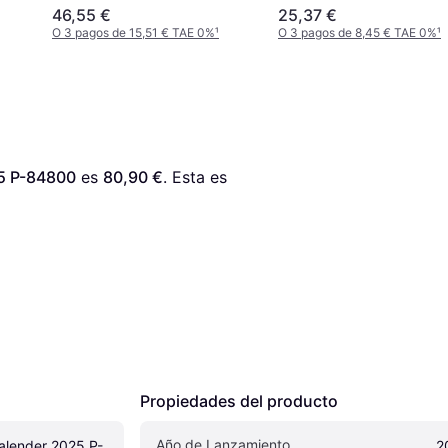
46,55 €
25,37 €
O 3 pagos de 15,51 € TAE 0%
¹
O 3 pagos de 8,45 € TAE 0%
¹
5 P-84800
 es 
80,90 €
. Esta es 
Propiedades del producto
Año de Lanzamiento
alender 2025 P-
2