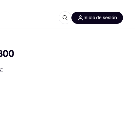
Inicio de sesión
Más información
les de oficina
Qué es Klarna?
4800
s*
las categorías