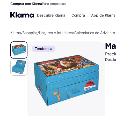
Comprar con Klarna
Para empresas
Descubre Klarna
Compra
App de Klarna
Klarna
/
Shopping
/
Hogares e Interiores
/
Calendarios de Adviento
Formas de pag
Tiendas
Formas de pago
MediaMarkt
Ma
Paga ahora
Shein
Tendencia
Paga en 3 plazos
Zalando Priv
Preci
Paga en 30 días
Zara
Financiación
JD Sports
Desde
Klarna en Apple 
Directorio de tie