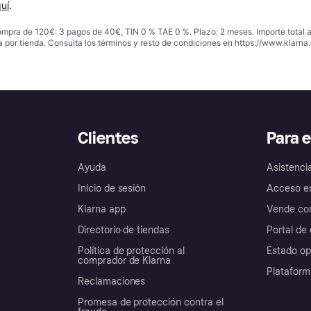
uí
.
ompra de 120€: 3 pagos de 40€, TIN 0 % TAE 0 %. Plazo: 2 meses. Importe total
a por tienda. Consulta los términos y resto de condiciones en
https://www.klarna.
Clientes
Para 
Ayuda
Asistenci
Inicio de sesión
Acceso e
Klarna app
Vende con
Directorio de tiendas
Portal de 
Política de protección al
Estado op
comprador de Klarna
Plataform
Reclamaciones
Promesa de protección contra el