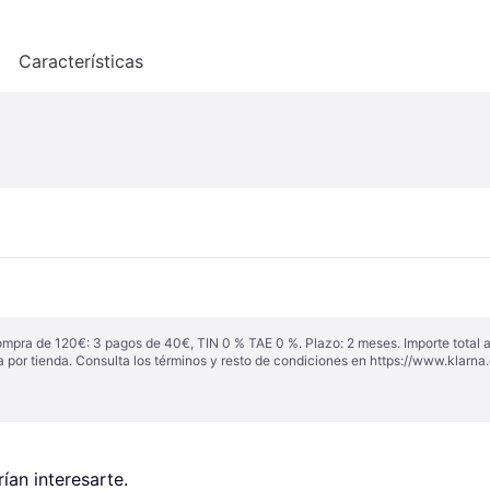
o
Características
ompra de 120€: 3 pagos de 40€, TIN 0 % TAE 0 %. Plazo: 2 meses. Importe total
a por tienda. Consulta los términos y resto de condiciones en
https://www.klarna.
an interesarte.