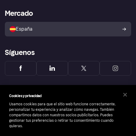
Asistencia al comerciante
Portal de desarrolladores
Klarna app
Bienestar financiero
Acceso empresas
Estado operativo
Mercado
Directorio de tiendas
Configuración de privacidad
Vende con Klarna
Plataformas y socios
Política de protección al
comprador de Klarna
Tu derecho de desistimiento
España
Reclamaciones
Síguenos
Cookies y privacidad
Usamos cookies para que el sitio web funcione correctamente,
personalizar tu experiencia y analizar cómo navegas. También
compartimos datos con nuestros socios publicitarios. Puedes
gestionar tus preferencias o retirar tu consentimiento cuando
quieras.