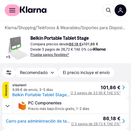
Comprar con Klarna
Para empresas
Klarna
/
Shopping
/
Teléfonos & Wearables
/
Soportes para Dispositivos Móviles
Belkin Portable Tablet Stage
Compara precios desde
86,18 €
a
101,86 €
Desde 3 pagos de 28,72 € TAE 0% con
Prueba pagos flexibles*
+
5
Recomendado
El precio incluye el envío
visunext
Anuncio
101,86 €
9,99 € de envío
,
3-5 días
O 3 pagos de 33,95 € TAE 0%
¹
Belkin Portable Tablet Stage Soporte
PC Componentes
·
Precio más bajo
Envío gratis
,
1-2 días
86,18 €
Carro para administración de tabletas Belkin B2B118 Verde Plata
O 3 pagos de 28,72 € TAE 0%
¹