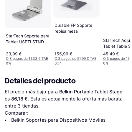
Durable FP Soporte
repisa mesa
StarTech Soporte para
StarTech Adjus
Tablet USPTLSTND
Tablet Table S
33,99 €
155,99 €
45,49 €
O 3 pagos de 11,33 € TAE
O 3 pagos de 51,99 € TAE
O 3 pagos de 15,
0%
¹
0%
¹
0%
¹
Detalles del producto
El precio más bajo para 
Belkin Portable Tablet Stage
es 
86,18 €
. Esta es actualmente la oferta más barata 
entre 
3
 tiendas.
Comparar:
Belkin Soportes para Dispositivos Móviles