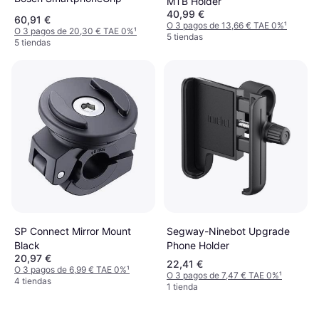
MTB Holder
40,99 €
60,91 €
O 3 pagos de 13,66 € TAE 0%
¹
O 3 pagos de 20,30 € TAE 0%
¹
5 tiendas
5 tiendas
Segway-Ninebot Upgrade
SP Connect Mirror Mount
Phone Holder
Black
20,97 €
22,41 €
O 3 pagos de 6,99 € TAE 0%
¹
O 3 pagos de 7,47 € TAE 0%
¹
4 tiendas
1 tienda