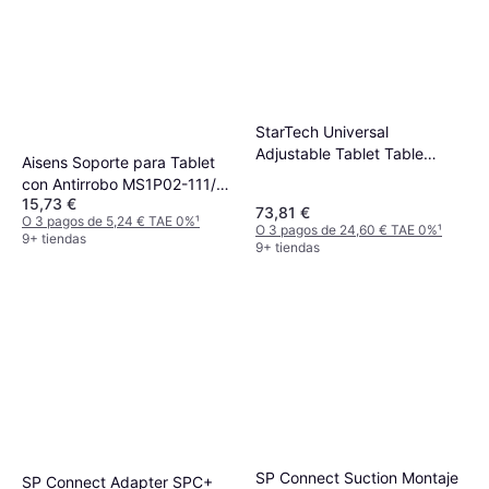
StarTech Universal
Adjustable Tablet Table
Aisens Soporte para Tablet
Stand
con Antirrobo MS1P02-111/
15,73 €
Negro
73,81 €
O 3 pagos de 5,24 € TAE 0%
¹
O 3 pagos de 24,60 € TAE 0%
¹
9+ tiendas
9+ tiendas
SP Connect Suction Montaje
SP Connect Adapter SPC+