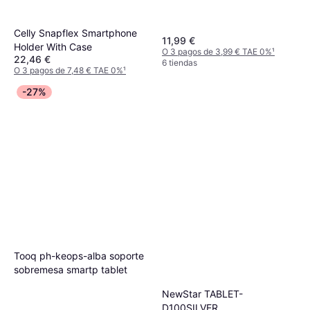
Celly Snapflex Smartphone
11,99 €
Holder With Case
O 3 pagos de 3,99 € TAE 0%
¹
22,46 €
6 tiendas
O 3 pagos de 7,48 € TAE 0%
¹
6 tiendas
-27%
Tooq ph-keops-alba soporte
sobremesa smartp tablet
NewStar TABLET-
D100SILVER