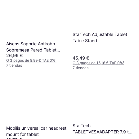
StarTech Adjustable Tablet
Table Stand
Aisens Soporte Antirobo
Sobremesa Pared Tablet
26,99 €
Negro Ms1p03-113
45,49 €
O 3 pagos de 8,99 € TAE 0%
¹
O 3 pagos de 15,16 € TAE 0%
¹
7 tiendas
7 tiendas
StarTech
Mobilis universal car headrest
TABLETVESAADAPTER 7.9 to
mount for tablet
12.5in Display