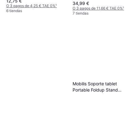
12,75 €
34,99 €
O 3 pagos de 4,25 € TAE 0%
¹
O 3 pagos de 11,66 € TAE 0%
¹
6 tiendas
7 tiendas
Mobilis Soporte tablet
Portable Foldup Stand
Universal, Plegable, Negro