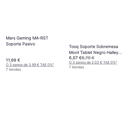
Mars Gaming MA-RST
Soporte Pasivo
Tooq Soporte Sobremesa
Movil Tablet Negro Halley
6,07 €
8,79 €
Ph-hermes-halley
11,99 €
O 3 pagos de 2,02 € TAE 0%
¹
O 3 pagos de 3,99 € TAE 0%
¹
7 tiendas
7 tiendas