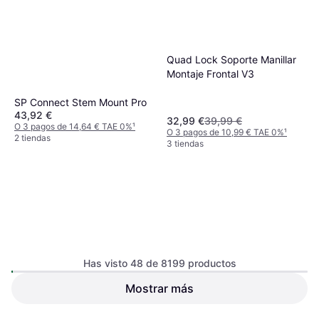
Quad Lock Soporte Manillar
Montaje Frontal V3
SP Connect Stem Mount Pro
43,92 €
32,99 €
39,99 €
O 3 pagos de 14,64 € TAE 0%
¹
O 3 pagos de 10,99 € TAE 0%
¹
2 tiendas
3 tiendas
Has visto 48 de 8199 productos
SP Connect Anti Vibration
Mostrar más
Module
Popsockets PopGrip Black