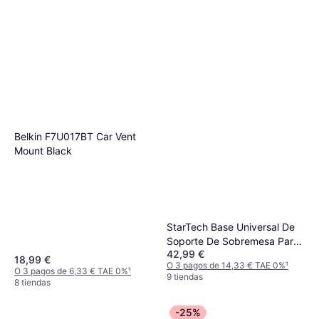
Belkin F7U017BT Car Vent
Mount Black
StarTech Base Universal De
Soporte De Sobremesa Para
42,99 €
Tablet
18,99 €
O 3 pagos de 14,33 € TAE 0%
¹
O 3 pagos de 6,33 € TAE 0%
¹
9 tiendas
8 tiendas
-25%