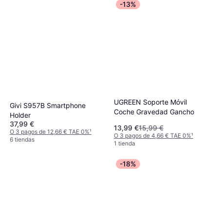
-13%
UGREEN Soporte Móvil
Givi S957B Smartphone
Coche Gravedad Gancho
Holder
37,99 €
13,99 €
15,99 €
O 3 pagos de 12,66 € TAE 0%
¹
O 3 pagos de 4,66 € TAE 0%
¹
6 tiendas
1 tienda
-18%