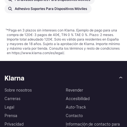
Adhesivo Soportes Para Dispositivos Móviles
¹
*Paga en 3 plazos sin intereses con Klarna. Ejemplo de pago para una
compra de 120€: 3 pagos de 40€, TIN 0 % TAE 0 %. Plazo: 2 meses.
Importe total adeudado 120€. Solo es válido para residentes en España
y mayores de 18 años. Sujeto a la aprobación de Klarna. Importe mínimo
y máximo varía por tienda. Consulta los términos y resto de condiciones
en
https://www.klarna.com/es/legal/
.
Klarna
Sobre nosotros
Revender
Carreras
Accesibilidad
Legal
Auto-Track
Prensa
Contacto
Privacidad
Información de contacto para