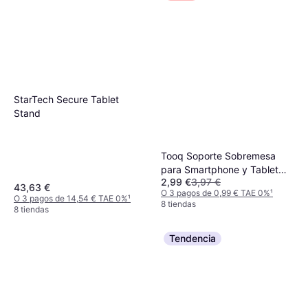
StarTech Secure Tablet
Stand
Tooq Soporte Sobremesa
para Smartphone y Tablet
2,99 €
3,97 €
Plegable Slim Rosa
43,63 €
O 3 pagos de 0,99 € TAE 0%
¹
O 3 pagos de 14,54 € TAE 0%
¹
8 tiendas
8 tiendas
Tendencia