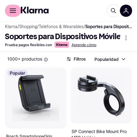
Comprar con Klarna
Para empresas
Klarna
/
Shopping
/
Teléfonos & Wearables
/
Soportes para Dispositivos Móviles
Soportes para Dispositivos Móviles
Prueba pagos flexibles con
Aprende cómo
1000+ productos
Filtros
Popularidad
Popular
SP Connect Bike Mount Pro
Bosch SmartphoneGrip