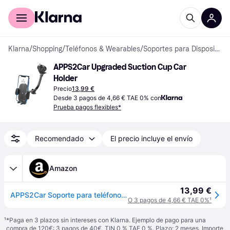
Comprar con Klarna
Para empresas
Klarna
/
Shopping
/
Teléfonos & Wearables
/
Soportes para Dispositivos Móviles
APPS2Car Upgraded Suction Cup Car 
Holder
Precio
13,99 €
Desde 3 pagos de 4,66 € TAE 0% con
Prueba pagos flexibles*
Recomendado
El precio incluye el envío
Amazon
13,99 €
APPS2Car Soporte para teléfono de Coche, Soporte para Parabrisas de Coche, Soporte de teléfono de succión más Fuerte, Soporte de teléfono para Coche, Compatible con iPhone 14/13/12 Pro MAX, Samsung
O 3 pagos de 4,66 € TAE 0%
¹
¹
*Paga en 3 plazos sin intereses con Klarna. Ejemplo de pago para una
compra de 120€: 3 pagos de 40€, TIN 0 % TAE 0 %. Plazo: 2 meses. Importe