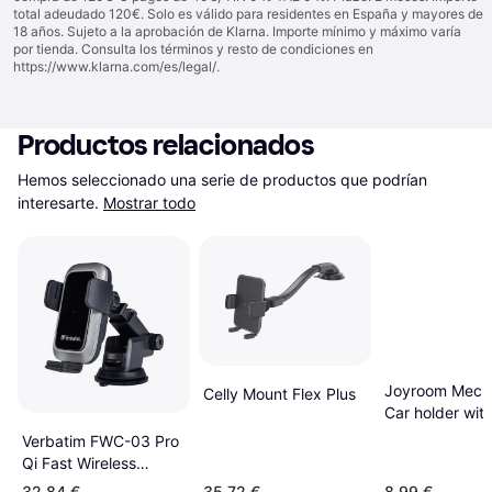
total adeudado 120€. Solo es válido para residentes en España y mayores de
18 años. Sujeto a la aprobación de Klarna. Importe mínimo y máximo varía
por tienda. Consulta los términos y resto de condiciones en
https://www.klarna.com/es/legal/
.
Productos relacionados
Hemos seleccionado una serie de productos que podrían 
interesarte.
Mostrar todo
Joyroom Mecha
Celly Mount Flex Plus
Car holder wit
Arm Sucker
Verbatim FWC-03 Pro
Qi Fast Wireless
Autoladegerät
32,84 €
35,72 €
8,99 €