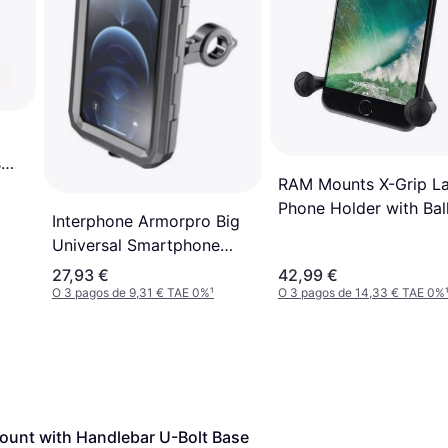
s
RAM Mounts X-Grip L
Phone Holder with Bal
Interphone Armorpro Big
Universal Smartphone
Holder 6.5"
27,93 €
42,99 €
O 3 pagos de 9,31 € TAE 0%
¹
O 3 pagos de 14,33 € TAE 0%
unt with Handlebar U-Bolt Base 