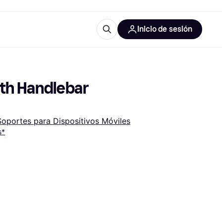
Inicio de sesión
Más información
les de oficina
Qué es Klarna?
th Handlebar 
Soportes para Dispositivos Móviles
s*
las categorías