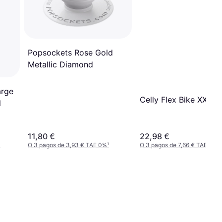
Popsockets Rose Gold
Metallic Diamond
arge
Celly Flex Bike XXXL
l
11,80 €
22,98 €
¹
O 3 pagos de 3,93 € TAE 0%
¹
O 3 pagos de 7,66 € TAE 0%
¹