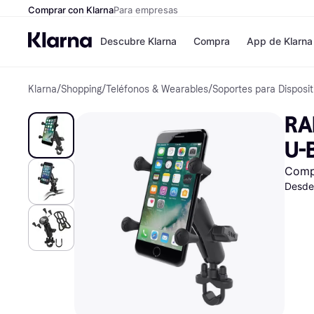
Comprar con Klarna
Para empresas
Descubre Klarna
Compra
App de Klarna
Klarna
/
Shopping
/
Teléfonos & Wearables
/
Soportes para Disposit
Formas de pag
Tiendas
Formas de pago
MediaMarkt
RA
Paga ahora
Shein
Paga en 3 plazos
Zalando Priv
U-
Paga en 30 días
Zara
Financiación
JD Sports
Comp
Klarna en Apple 
Desde
Directorio de tie