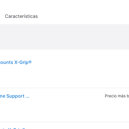
o
Características
Mounts X-Grip®
Ram Mounts Rail U-bolt Mount Universal X-grip Phone Support Negro
Precio más b