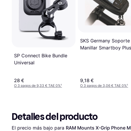
SKS Germany Soporte
Manillar Smartboy Plu
Mount
SP Connect Bike Bundle
Universal
28 €
9,18 €
O 3 pagos de 9,33 € TAE 0%
¹
O 3 pagos de 3,06 € TAE 0%
¹
Detalles del producto
El precio más bajo para 
RAM Mounts X-Grip Phone Mo