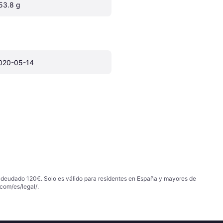
53.8 g
020-05-14
 adeudado 120€. Solo es válido para residentes en España y mayores de
com/es/legal/
.