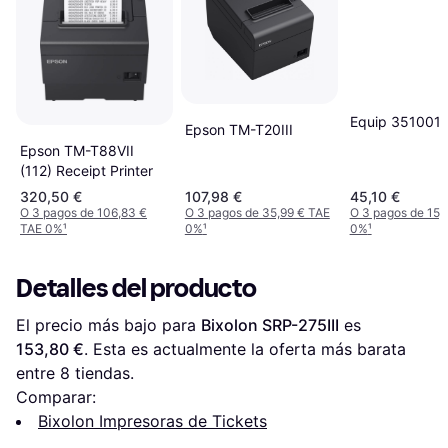
Equip 351001
Epson TM-T20III
Epson TM-T88VII
(112) Receipt Printer
320,50 €
107,98 €
45,10 €
O 3 pagos de 106,83 €
O 3 pagos de 35,99 € TAE
O 3 pagos de 15,
TAE 0%
¹
0%
¹
0%
¹
Detalles del producto
El precio más bajo para 
Bixolon SRP-275III
 es 
153,80 €
. Esta es actualmente la oferta más barata 
entre 
8
 tiendas.
Comparar:
Bixolon Impresoras de Tickets