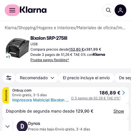
Comprar con Klarna
Para empresas
Klarna
/
Shopping
/
Hogares e Interiores
/
Materiales de oficina
/
Impresoras de Tickets
Bixolon SRP-275III
USB
Compara precios desde
153,80 €
a
381,99 €
Desde 3 pagos de 51,26 € TAE 0% con
+
1
Prueba pagos flexibles*
Recomendado
El precio incluye el envío
De se
Onbuy.com
Anuncio
186,89 €
Envío gratis
,
3-5 días
O 3 pagos de 62,29 € TAE 0%
¹
Impresora Matricial Bixolon SRP-275III AOS USB Negra - BIXOLON - Matricial - Negra
Disponible de segunda mano desde 
129,90 €
Show
Dynos
D
·
Precio más bajo
Envío gratis
,
3-4 días