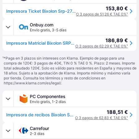
153,80 €
Impresora Ticket Bixolon Srp-275 Iii Usb Serie Negra
O 3 pagos de 51,26 € TAE 0%
¹
Onbuy.com
Envío gratis
,
3-5 días
186,89 €
Impresora Matricial Bixolon SRP-275III AOS USB Negra - BIXOLON - Matricial - Negra
O 3 pagos de 62,29 € TAE 0%
¹
¹
*Paga en 3 plazos sin intereses con Klarna. Ejemplo de pago para una
compra de 120€: 3 pagos de 40€, TIN 0 % TAE 0 %. Plazo: 2 meses. Importe
total adeudado 120€. Solo es válido para residentes en España y mayores de
18 años. Sujeto a la aprobación de Klarna. Importe mínimo y máximo varía
por tienda. Consulta los términos y resto de condiciones en
https://www.klarna.com/es/legal/
.
PC Componentes
Envío gratis
,
1-2 días
188,51 €
Impresora de recibos Bixolon SRP-275IIIAOSG Matriz de punto 80x144 DPI USB Autocorte
O 3 pagos de 62,83 € TAE 0%
¹
Carrefour
2-3 días