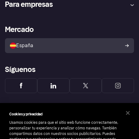
Para empresas
el fraude
Inicio de sesión
Nuestra promesa
Asistencia al comerciante
Portal de desarrolladores
Klarna app
Bienestar financiero
Acceso empresas
Estado operativo
Mercado
Directorio de tiendas
Configuración de privacidad
Vende con Klarna
Plataformas y socios
Política de protección al
comprador de Klarna
Tu derecho de desistimiento
España
Reclamaciones
Síguenos
Cookies y privacidad
Usamos cookies para que el sitio web funcione correctamente,
personalizar tu experiencia y analizar cómo navegas. También
compartimos datos con nuestros socios publicitarios. Puedes