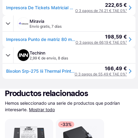
222,65 €
Impresora De Tickets Matricial Bixolon Srp-275iiicoesg/beg Usb 2.0 Rj45 Serie
O 3 pagos de 74,21 € TAE 0%
¹
Miravia
Envío gratis
,
7 días
198,59 €
Impresora Punto de matriz 80 mm BIXOLON SRP-275IIIAOSG/BEG | Hasta 5,1 lps, 80 x 144, Negra
O 3 pagos de 66,19 € TAE 0%
¹
Techinn
2,99 € de envío
,
8 días
166,49 €
Bixolon Srp-275 Iii Thermal Printer Plateado One Size / EU Plug 220V
O 3 pagos de 55,49 € TAE 0%
¹
Productos relacionados
Hemos seleccionado una serie de productos que podrían 
interesarte.
Mostrar todo
-33%