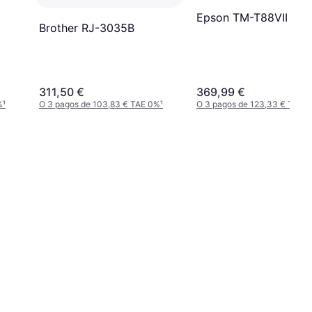
Epson TM-T88VII
Brother RJ-3035B
311,50 €
369,99 €
%
¹
O 3 pagos de 103,83 € TAE 0%
¹
O 3 pagos de 123,33 € TAE 