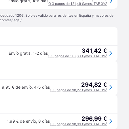
Envío gratis
,
4-6 días
O 3 pagos de 121,49 €/mes. TAE 0%
¹
 adeudado 120€. Solo es válido para residentes en España y mayores de
com/es/legal/
.
341,42 €
Envío gratis
,
1-2 días
O 3 pagos de 113,80 €/mes. TAE 0%
¹
294,82 €
9,95 € de envío
,
4-5 días
O 3 pagos de 98,27 €/mes. TAE 0%
¹
296,99 €
1,99 € de envío
,
8 días
O 3 pagos de 98,99 €/mes. TAE 0%
¹