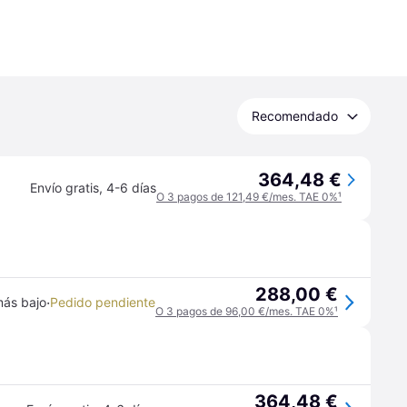
Recomendado
364,48 €
Envío gratis
,
4-6 días
O 3 pagos de 121,49 €/mes. TAE 0%
¹
288,00 €
·
más bajo
Pedido pendiente
O 3 pagos de 96,00 €/mes. TAE 0%
¹
364,48 €