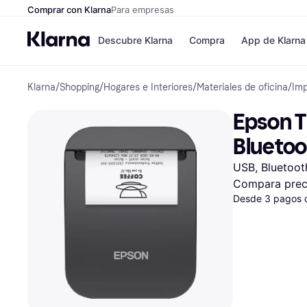
Comprar con Klarna
Para empresas
Descubre Klarna
Compra
App de Klarna
Klarna
/
Shopping
/
Hogares e Interiores
/
Materiales de oficina
/
Imp
Formas de pag
Tiendas
Formas de pago
MediaMarkt
Epson T
Paga ahora
Shein
Paga en 3 plazos
Zalando Priv
Bluetoo
Paga en 30 días
Zara
Financiación
JD Sports
USB, Bluetooth
Klarna en Apple 
Compara prec
Desde 3 pagos 
Directorio de tie