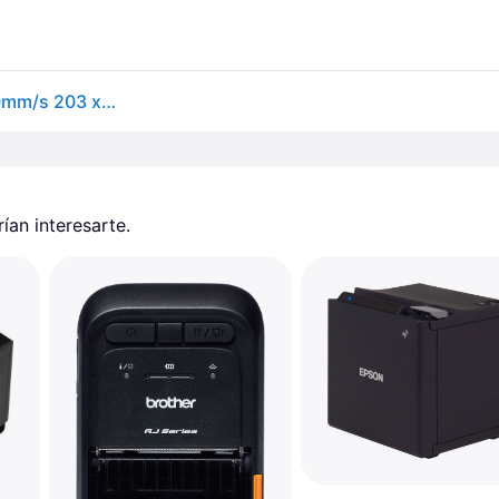
Epson TM-P20II (101) Impresora de recibos POS 100mm/s 203 x C31CJ99101
an interesarte.