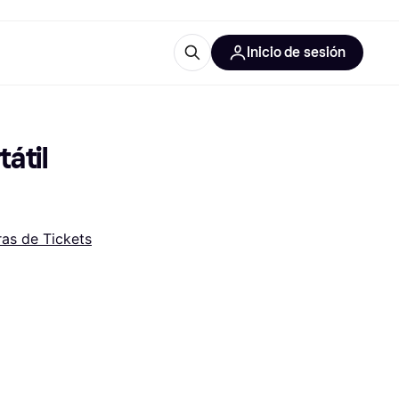
Inicio de sesión
Más información
les de oficina
Qué es Klarna?
til 
as de Tickets
las categorías