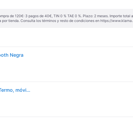
ompra de 120€: 3 pagos de 40€, TIN 0 % TAE 0 %. Plazo: 2 meses. Importe total
a por tienda. Consulta los términos y resto de condiciones en
https://www.klarna.
ooth Negra
EPSON TM-P20II - Impresora de recibos, POS/POS, Termo, móvil, USB/Bluetoot