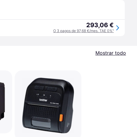
293,06 €
O 3 pagos de 97,68 €/mes. TAE 0%
¹
Mostrar todo