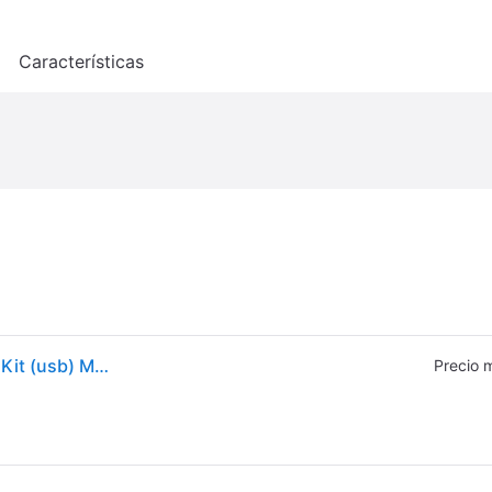
o
Características
Epson TM-P20ii, 8 Punkte/mm (203dpi), UsB-C, Bt, Kit (usb) Mobildrucker, Druckertyp, Thermodirekt, Aufl?sung, Aufl?sung: 8 Punkte/mm (203dpi), Papier
Precio 