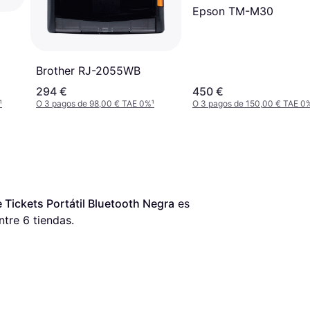
Epson TM-M30
Brother RJ-2055WB
294 €
450 €
¹
O 3 pagos de 98,00 € TAE 0%
¹
O 3 pagos de 150,00 € TAE 0
Tickets Portátil Bluetooth Negra
 es 
ntre 
6
 tiendas.