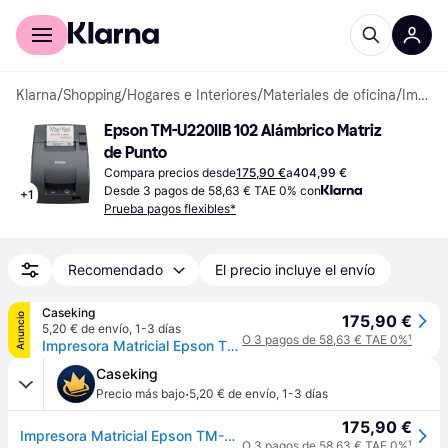
Comprar con Klarna
Para empresas
Klarna
/
Shopping
/
Hogares e Interiores
/
Materiales de oficina
/
Impresoras de Tickets
Epson TM-U220IIB 102 Alámbrico Matriz 
de Punto
Compara precios desde
175,90 €
a
404,99 €
Desde 3 pagos de 58,63 € TAE 0% con
+
1
Prueba pagos flexibles*
Recomendado
El precio incluye el envío
Caseking
Anuncio
175,90 €
5,20 € de envío
,
1-3 días
O 3 pagos de 58,63 € TAE 0%
¹
Impresora Matricial Epson TM-U220IIB Serial
Caseking
·
Precio más bajo
5,20 € de envío
,
1-3 días
175,90 €
Impresora Matricial Epson TM-U220IIB Serial
O 3 pagos de 58,63 € TAE 0%
¹