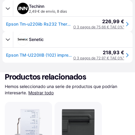
Techinn
2,49 € de envío
,
8 días
226,99 €
Epson Tm-u220iib Rs232 Thermal Printer Negro One Size / EU Plug 220V
O 3 pagos de 75,66 € TAE 0%
¹
Senetic
218,93 €
Epson TM-U220IIB (102) impresora de recibos POS 16 cpi 4,70 C31CL27102
O 3 pagos de 72,97 € TAE 0%
¹
Productos relacionados
Hemos seleccionado una serie de productos que podrían 
interesarte.
Mostrar todo