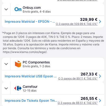
Onbuy.com
Envío gratis
,
4-6 días
329,99 €
Impresora Matricial - EPSON - TM-U220IIB - Con cable - Negro - Térmica directa
O 3 pagos de 109,99 € TAE 0%
¹
¹
*Paga en 3 plazos sin intereses con Klarna. Ejemplo de pago para una
compra de 120€: 3 pagos de 40€, TIN 0 % TAE 0 %. Plazo: 2 meses. Importe
total adeudado 120€. Solo es válido para residentes en España y mayores de
18 años. Sujeto a la aprobación de Klarna. Importe mínimo y máximo varía
por tienda. Consulta los términos y resto de condiciones en
https://www.klarna.com/es/legal/
.
PC Componentes
Envío gratis
,
1-2 días
267,33 €
Impresora Matricial USB Epson TM-U220IIB con cortador automático para tickets
O 3 pagos de 89,11 € TAE 0%
¹
Carrefour
12-15 días
265,55 €
Impresora De Tickets Epson Tm-u220iib/ Ancho Papel 76mm/ Usb/ Negra
O 3 pagos de 88,51 € TAE 0%
¹