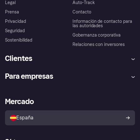
Legal
Auto-Track
Prensa
Contacto
Privacidad
Información de contacto para
las autoridades
Seguridad
Gobernanza corporativa
Sostenibilidad
Relaciones con inversores
Clientes
Ayuda
Promesa de protección contra
Para empresas
el fraude
Inicio de sesión
Nuestra promesa
Asistencia al comerciante
Portal de desarrolladores
Klarna app
Bienestar financiero
Acceso empresas
Estado operativo
Mercado
Directorio de tiendas
Configuración de privacidad
Vende con Klarna
Plataformas y socios
Política de protección al
comprador de Klarna
Tu derecho de desistimiento
España
Reclamaciones