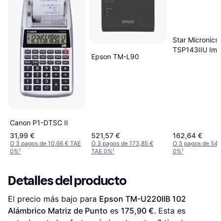
Star Micronics
TSP143IIU Imp
Epson TM-L90
BonPrinter
Canon P1-DTSC II
31,99 €
521,57 €
162,64 €
O 3 pagos de 10,66 € TAE
O 3 pagos de 173,85 €
O 3 pagos de 54,
0%
¹
TAE 0%
¹
0%
¹
Detalles del producto
El precio más bajo para 
Epson TM-U220IIB 102 
Alámbrico Matriz de Punto
 es 
175,90 €
. Esta es 