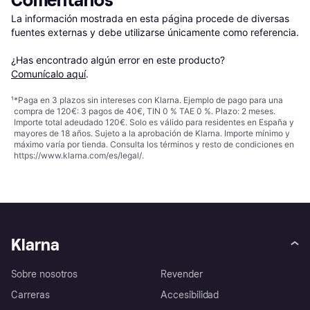
Comentarios
La información mostrada en esta página procede de diversas 
fuentes externas y debe utilizarse únicamente como referencia.

¿Has encontrado algún error en este producto? 
Comunícalo aquí
.
¹
*Paga en 3 plazos sin intereses con Klarna. Ejemplo de pago para una
compra de 120€: 3 pagos de 40€, TIN 0 % TAE 0 %. Plazo: 2 meses.
Importe total adeudado 120€. Solo es válido para residentes en España y
mayores de 18 años. Sujeto a la aprobación de Klarna. Importe mínimo y
máximo varía por tienda. Consulta los términos y resto de condiciones en
https://www.klarna.com/es/legal/
.
Klarna
Sobre nosotros
Revender
Carreras
Accesibilidad