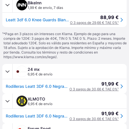
BikeInn
1,99 € de envío
,
7 días
88,99 €
Leatt 3df 6.0 Knee Guards Blanco 2XL
O 3 pagos de 29,66 € TAE 0%
¹
¹
*Paga en 3 plazos sin intereses con Klarna. Ejemplo de pago para una
compra de 120€: 3 pagos de 40€, TIN 0 % TAE 0 %. Plazo: 2 meses. Importe
total adeudado 120€. Solo es válido para residentes en España y mayores de
18 años. Sujeto a la aprobación de Klarna. Importe mínimo y máximo varía
por tienda. Consulta los términos y resto de condiciones en
https://www.klarna.com/es/legal/
.
24 mx
6,95 € de envío
91,99 €
Rodilleras Leatt 3DF 6.0 Negras XXL
O 3 pagos de 30,66 € TAE 0%
¹
XLMOTO
6,95 € de envío
91,99 €
Rodilleras Leatt 3DF 6.0 Negras XXL
O 3 pagos de 30,66 € TAE 0%
¹
Forum Sport