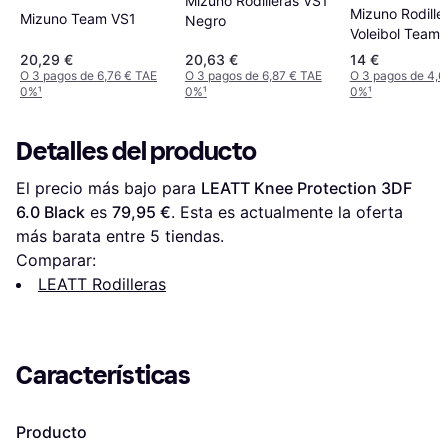
Mizuno Rodilleras VS1
Mizuno Rodille
Mizuno Team VS1
Negro
Voleibol Team
Kneepad - Bla
20,29 €
20,63 €
14 €
O 3 pagos de 6,76 € TAE
O 3 pagos de 6,87 € TAE
O 3 pagos de 4,6
0%
¹
0%
¹
0%
¹
Detalles del producto
El precio más bajo para 
LEATT Knee Protection 3DF 
6.0 Black
 es 
79,95 €
. Esta es actualmente la oferta 
más barata entre 
5
 tiendas.
Comparar:
LEATT Rodilleras
Características
Producto