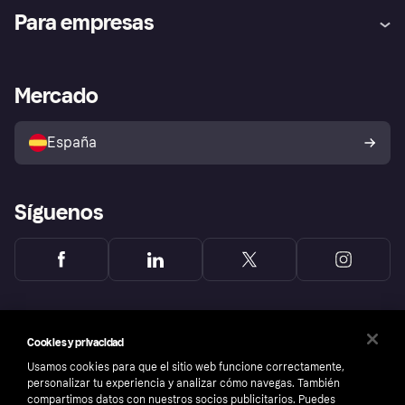
Ayuda
Promesa de protección contra
Para empresas
el fraude
Inicio de sesión
Nuestra promesa
Asistencia al comerciante
Portal de desarrolladores
Klarna app
Bienestar financiero
Acceso empresas
Estado operativo
Mercado
Directorio de tiendas
Configuración de privacidad
Vende con Klarna
Plataformas y socios
Política de protección al
comprador de Klarna
Tu derecho de desistimiento
España
Reclamaciones
Síguenos
Cookies y privacidad
Usamos cookies para que el sitio web funcione correctamente,
personalizar tu experiencia y analizar cómo navegas. También
compartimos datos con nuestros socios publicitarios. Puedes