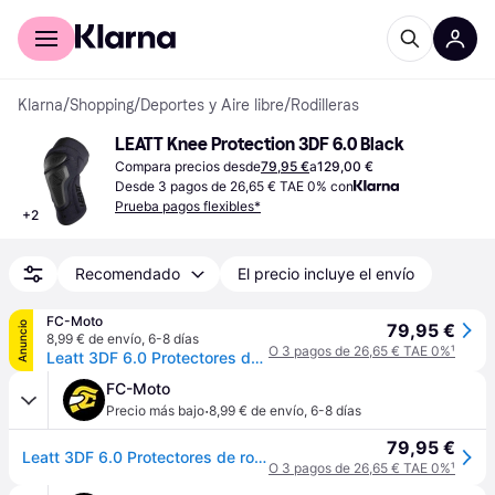
Comprar con Klarna
Para empresas
Klarna
/
Shopping
/
Deportes y Aire libre
/
Rodilleras
LEATT Knee Protection 3DF 6.0 Black
Compara precios desde
79,95 €
a
129,00 €
Desde 3 pagos de 26,65 € TAE 0% con
Prueba pagos flexibles*
+
2
Recomendado
El precio incluye el envío
FC-Moto
Anuncio
79,95 €
8,99 € de envío
,
6-8 días
O 3 pagos de 26,65 € TAE 0%
¹
Leatt 3DF 6.0 Protectores de rodilla
FC-Moto
·
Precio más bajo
8,99 € de envío
,
6-8 días
79,95 €
Leatt 3DF 6.0 Protectores de rodilla
O 3 pagos de 26,65 € TAE 0%
¹