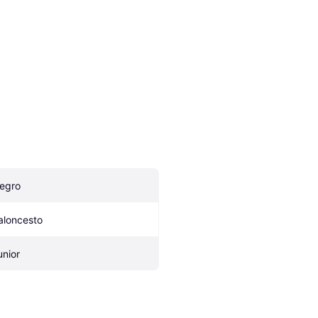
egro
aloncesto
unior