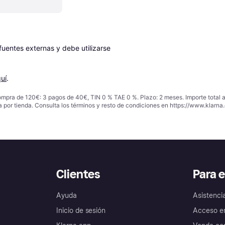
entes externas y debe utilizarse 
uí
.
ompra de 120€: 3 pagos de 40€, TIN 0 % TAE 0 %. Plazo: 2 meses. Importe total
a por tienda. Consulta los términos y resto de condiciones en
https://www.klarna.
Clientes
Para 
Ayuda
Asistenci
Inicio de sesión
Acceso e