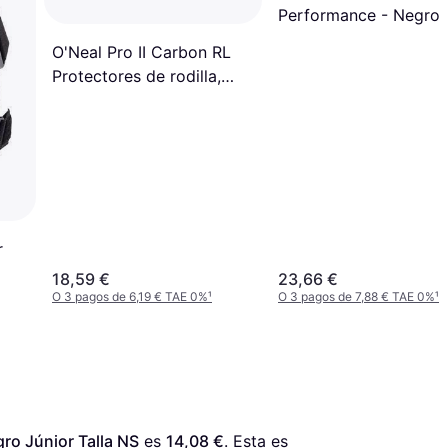
Performance - Negro
O'Neal Pro II Carbon RL
Protectores de rodilla,
negro para hombre
r
18,59 €
23,66 €
O 3 pagos de 6,19 € TAE 0%
¹
O 3 pagos de 7,88 € TAE 0%
¹
o Júnior Talla NS
 es 
14,08 €
. Esta es 