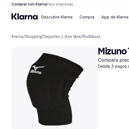
Comprar con Klarna
Para empresas
Descubre Klarna
Compra
App de Klarna
Klarna
/
Shopping
/
Deportes y Aire libre
/
Rodilleras
Formas de pag
Tiendas
Formas de pago
MediaMarkt
Mizuno 
Paga ahora
Shein
Paga en 3 plazos
Zalando Priv
Compara prec
Paga en 30 días
Zara
Financiación
Desde 3 pagos 
JD Sports
Klarna en Apple 
Directorio de tie