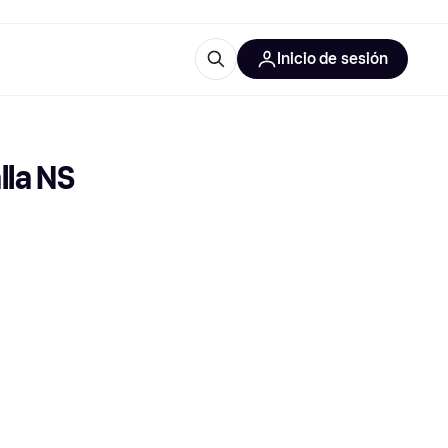
Inicio de sesión
Más información
les de oficina
Qué es Klarna?
lla NS
las categorías