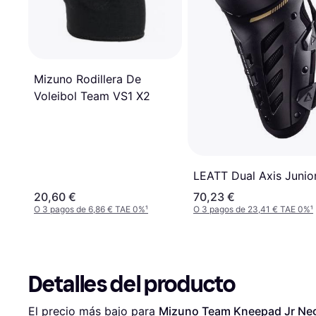
Mizuno Rodillera De
Voleibol Team VS1 X2
LEATT Dual Axis Junio
20,60 €
70,23 €
O 3 pagos de 6,86 € TAE 0%
¹
O 3 pagos de 23,41 € TAE 0%
¹
Detalles del producto
El precio más bajo para 
Mizuno Team Kneepad Jr Negr