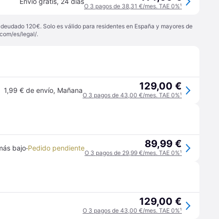
Envío gratis
,
24 días
O 3 pagos de 38,31 €/mes. TAE 0%
¹
 adeudado 120€. Solo es válido para residentes en España y mayores de
com/es/legal/
.
129,00 €
1,99 € de envío
,
Mañana
O 3 pagos de 43,00 €/mes. TAE 0%
¹
89,99 €
·
más bajo
Pedido pendiente
O 3 pagos de 29,99 €/mes. TAE 0%
¹
129,00 €
O 3 pagos de 43,00 €/mes. TAE 0%
¹