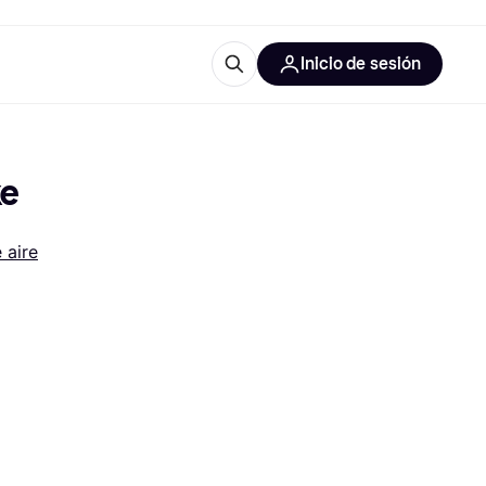
Inicio de sesión
Más información
les de oficina
Qué es Klarna?
ke
 aire
las categorías