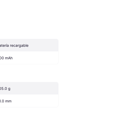
atería recargable
00 mAh
05.0 g
1.0 mm