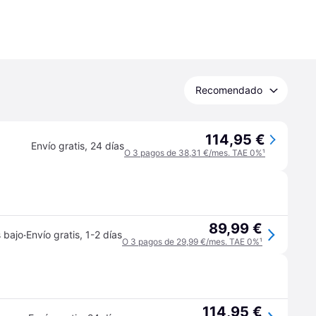
Recomendado
114,95 €
Envío gratis
,
24 días
O 3 pagos de 38,31 €/mes. TAE 0%
¹
89,99 €
·
 bajo
Envío gratis
,
1-2 días
O 3 pagos de 29,99 €/mes. TAE 0%
¹
114,95 €