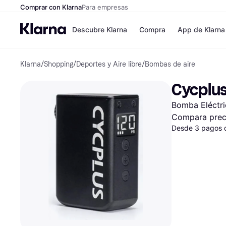
Comprar con Klarna
Para empresas
Descubre Klarna
Compra
App de Klarna
Klarna
/
Shopping
/
Deportes y Aire libre
/
Bombas de aire
Formas de pag
Tiendas
Formas de pago
MediaMarkt
Cycplus
Paga ahora
Shein
Paga en 3 plazos
Zalando Priv
Bomba Eléctri
Paga en 30 días
Zara
Financiación
JD Sports
Compara prec
Klarna en Apple 
Desde 3 pagos 
Directorio de tie