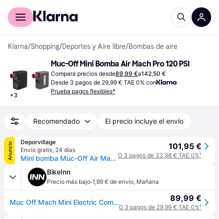
Comprar con Klarna
Para empresas
Klarna
/
Shopping
/
Deportes y Aire libre
/
Bombas de aire
Muc-Off Mini Bomba Air Mach Pro 120 PSI
Compara precios desde
89,99 €
a
142,50 €
Desde 3 pagos de 29,99 € TAE 0% con
Prueba pagos flexibles*
+
3
Recomendado
El precio incluye el envío
Deporvillage
Anuncio
101,95 €
Envío gratis
,
24 días
O 3 pagos de 33,98 € TAE 0%
¹
Mini bomba Muc-Off Air Mach Pro Mini Electric negro - Black
BikeInn
·
Precio más bajo
1,99 € de envío
,
Mañana
89,99 €
Muc Off Mach Mini Electric Compressor Rosa
O 3 pagos de 29,99 € TAE 0%
¹