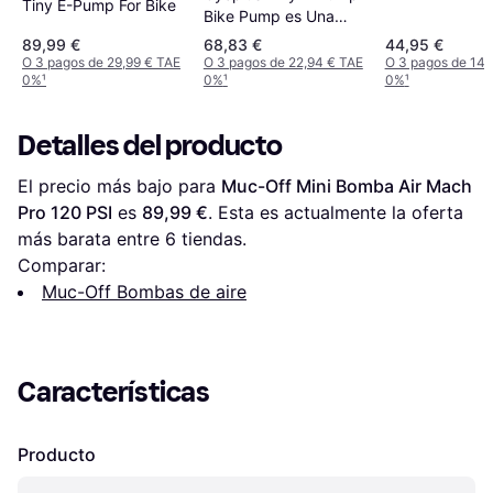
Tiny E-Pump For Bike
Bike Pump es Una
Ultra Mini
89,99 €
68,83 €
44,95 €
O 3 pagos de 29,99 € TAE
O 3 pagos de 22,94 € TAE
O 3 pagos de 14,
0%
¹
0%
¹
0%
¹
Detalles del producto
El precio más bajo para 
Muc-Off Mini Bomba Air Mach 
Pro 120 PSI
 es 
89,99 €
. Esta es actualmente la oferta 
más barata entre 
6
 tiendas.
Comparar:
Muc-Off Bombas de aire
Características
Producto