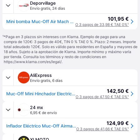
Deporvillage
Envío gratis
,
24 días
101,95 €
Mini bomba Muc-Off Air Mach Pro Mini Electric negro - Black
O 3 pagos de 33,98 € TAE 0%
¹
¹
*Paga en 3 plazos sin intereses con Klarna. Ejemplo de pago para una
compra de 120€: 3 pagos de 40€, TIN 0 % TAE 0 %. Plazo: 2 meses. Importe
total adeudado 120€. Solo es válido para residentes en España y mayores de
18 años. Sujeto a la aprobación de Klarna. Importe mínimo y máximo varía
por tienda. Consulta los términos y resto de condiciones en
https://www.klarna.com/es/legal/
.
AliExpress
Envío gratis
,
6 días
142,50 €
Muc-Off Mini Hinchador Electrico Airmach Pro 120 Psi Válvula Presta/Standard/Big Bore Muc-Off de ciclismo para bicicleta
O 3 pagos de 47,50 € TAE 0%
¹
24 mx
6,95 € de envío
124,99 €
Inflador Eléctrico Muc-Off Airmach Electric Mini Pro
O 3 pagos de 41,66 € TAE 0%
¹
XLMOTO