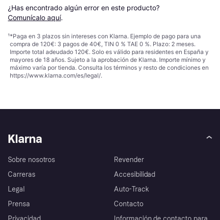
¿Has encontrado algún error en este producto? 
Comunícalo aquí
.
¹
*Paga en 3 plazos sin intereses con Klarna. Ejemplo de pago para una
compra de 120€: 3 pagos de 40€, TIN 0 % TAE 0 %. Plazo: 2 meses.
Importe total adeudado 120€. Solo es válido para residentes en España y
mayores de 18 años. Sujeto a la aprobación de Klarna. Importe mínimo y
máximo varía por tienda. Consulta los términos y resto de condiciones en
https://www.klarna.com/es/legal/
.
Klarna
Sobre nosotros
Revender
Carreras
Accesibilidad
Legal
Auto-Track
Prensa
Contacto
Privacidad
Información de contacto para