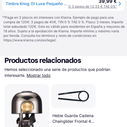
39,99 €
Timbre Knog OI Luxe Pequeño Plata
O 3 pagos de 13,33 € TAE 0%
¹
¹
*Paga en 3 plazos sin intereses con Klarna. Ejemplo de pago para una
compra de 120€: 3 pagos de 40€, TIN 0 % TAE 0 %. Plazo: 2 meses. Importe
total adeudado 120€. Solo es válido para residentes en España y mayores de
18 años. Sujeto a la aprobación de Klarna. Importe mínimo y máximo varía
por tienda. Consulta los términos y resto de condiciones en
https://www.klarna.com/es/legal/
.
Productos relacionados
Hemos seleccionado una serie de productos que podrían 
interesarte.
Mostrar todo
Hebie Guarda Cadena
Chainglider Frontal 42
Dientes Negro