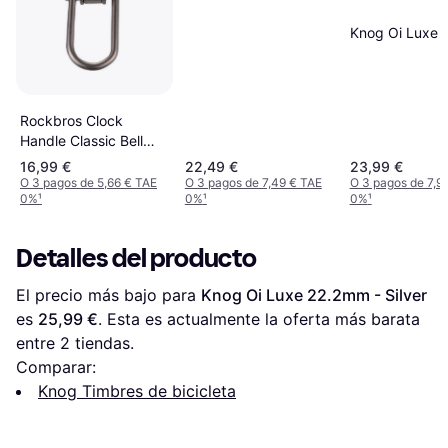
Knog Oi Luxe
Rockbros Clock
Handle Classic Bell
Retro Vintage Horn
16,99 €
22,49 €
23,99 €
O 3 pagos de 5,66 € TAE
O 3 pagos de 7,49 € TAE
O 3 pagos de 7,9
0%
¹
0%
¹
0%
¹
Detalles del producto
El precio más bajo para 
Knog Oi Luxe 22.2mm - Silver
es 
25,99 €
. Esta es actualmente la oferta más barata 
entre 
2
 tiendas.
Comparar:
Knog Timbres de bicicleta