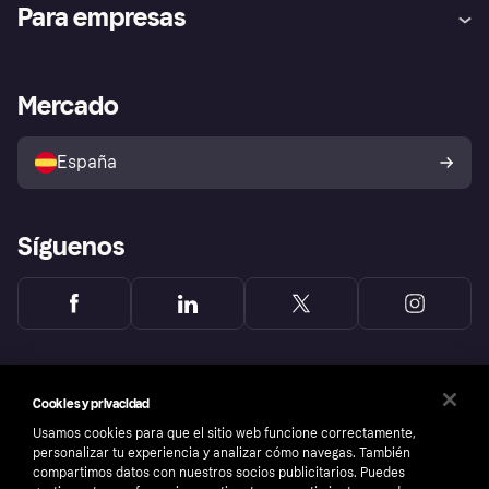
Ayuda
Promesa de protección contra
Para empresas
el fraude
Inicio de sesión
Nuestra promesa
Asistencia al comerciante
Portal de desarrolladores
Klarna app
Bienestar financiero
Acceso empresas
Estado operativo
Mercado
Directorio de tiendas
Configuración de privacidad
Vende con Klarna
Plataformas y socios
Política de protección al
comprador de Klarna
Tu derecho de desistimiento
España
Reclamaciones
Síguenos
Cookies y privacidad
Usamos cookies para que el sitio web funcione correctamente,
personalizar tu experiencia y analizar cómo navegas. También
compartimos datos con nuestros socios publicitarios. Puedes