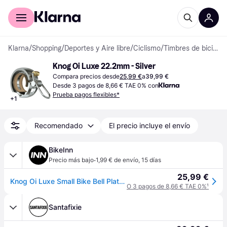
Comprar con Klarna
Para empresas
Klarna
/
Shopping
/
Deportes y Aire libre
/
Ciclismo
/
Timbres de bicicleta
Knog Oi Luxe 22.2mm - Silver
Compara precios desde
25,99 €
a
39,99 €
Desde 3 pagos de 8,66 € TAE 0% con
Prueba pagos flexibles*
+
1
Recomendado
El precio incluye el envío
BikeInn
·
Precio más bajo
1,99 € de envío
,
15 días
25,99 €
Knog Oi Luxe Small Bike Bell Plateado
O 3 pagos de 8,66 € TAE 0%
¹
Santafixie