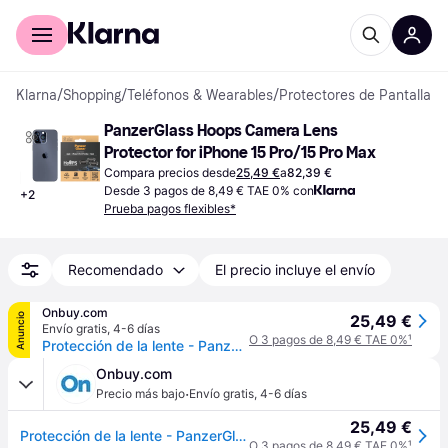
Comprar con Klarna
Para empresas
Klarna
/
Shopping
/
Teléfonos & Wearables
/
Protectores de Pantalla
PanzerGlass Hoops Camera Lens 
Protector for iPhone 15 Pro/15 Pro Max
Compara precios desde
25,49 €
a
82,39 €
Desde 3 pagos de 8,49 € TAE 0% con
+
2
Prueba pagos flexibles*
Recomendado
El precio incluye el envío
Onbuy.com
Anuncio
25,49 €
Envío gratis
,
4-6 días
O 3 pagos de 8,49 € TAE 0%
¹
Protección de la lente - PanzerGlass HoOps - Aluminio natural - 2.5D - 9H - iPhone 16/15 Pro/Max
Onbuy.com
·
Precio más bajo
Envío gratis
,
4-6 días
25,49 €
Protección de la lente - PanzerGlass HoOps - Aluminio natural - 2.5D - 9H - iPhone 16/15 Pro/Max
O 3 pagos de 8,49 € TAE 0%
¹