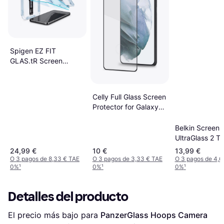
Spigen EZ FIT
GLAS.tR Screen
Protector for Galaxy
S23+ 2-Pack
Celly Full Glass Screen
Protector for Galaxy
A14/M14
Belkin ScreenF
UltraGlass 2 T
Screen Protect
24,99 €
10 €
13,99 €
iPhone 14 Pro/
O 3 pagos de 8,33 € TAE
O 3 pagos de 3,33 € TAE
O 3 pagos de 4,6
0%
¹
0%
¹
0%
¹
Detalles del producto
El precio más bajo para 
PanzerGlass Hoops Camera 