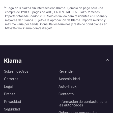
¹
*Paga en 3 plazos sin intereses con Klarna. Ejemplo de pago para una
compra de 120€: 3 pagos de 40€, TIN 0 % TAE 0 %. Plazo: 2 meses.
Importe total adeudado 120€. Solo es válido para residentes en España y
mayores de 18 años. Sujeto a la aprobación de Klarna. Importe mínimo y
máximo varía por tienda. Consulta los términos y resto de condiciones en
https://www.klarna.com/es/legal/
.
Klarna
Sobre nosotros
Revender
Carreras
Accesibilidad
Legal
Auto-Track
Prensa
Contacto
Privacidad
Información de contacto para
las autoridades
Seguridad
Gobernanza corporativa