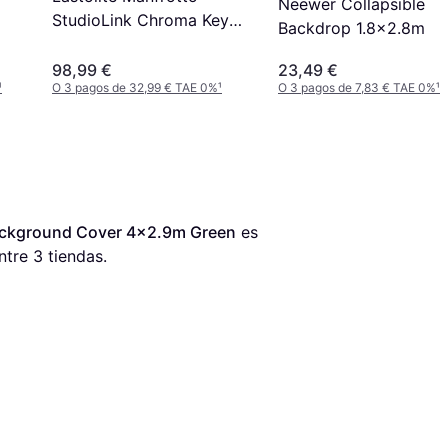
Neewer Collapsible
StudioLink Chroma Key
Backdrop 1.8x2.8m
Verde Kit de conexión 3m
98,99 €
23,49 €
¹
O 3 pagos de 32,99 € TAE 0%
¹
O 3 pagos de 7,83 € TAE 0%
¹
ackground Cover 4x2.9m Green
 es 
ntre 
3
 tiendas.