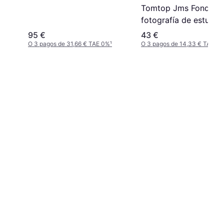
cromakey BR-8P
Tomtop Jms Fondo d
fotografía de estudio
fondo de pantalla ve
95 €
43 €
profesional de
O 3 pagos de 31,66 € TAE 0%
¹
O 3 pagos de 14,33 € TAE 0
2*3m/6,6*10 pies lav
Verde