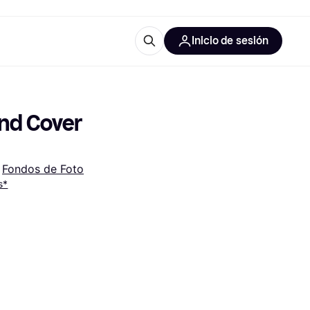
Inicio de sesión
Más información
les de oficina
Qué es Klarna?
nd Cover 
 
Fondos de Foto
s*
las categorías