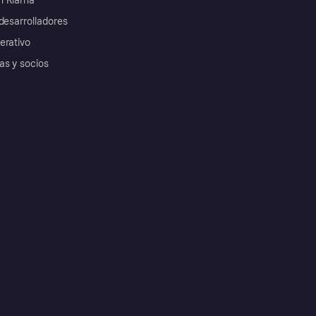
 Klarna
desarrolladores
erativo
as y socios