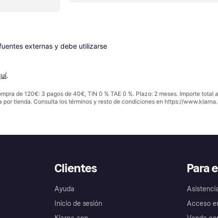
entes externas y debe utilizarse 
uí
.
ompra de 120€: 3 pagos de 40€, TIN 0 % TAE 0 %. Plazo: 2 meses. Importe total
a por tienda. Consulta los términos y resto de condiciones en
https://www.klarna.
Clientes
Para 
Ayuda
Asistenci
Inicio de sesión
Acceso e