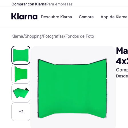
Comprar con Klarna
Para empresas
Descubre Klarna
Compra
App de Klarna
Klarna
/
Shopping
/
Fotografías
/
Fondos de Foto
Formas de pag
Tiendas
Formas de pago
MediaMarkt
Ma
Paga ahora
Shein
Paga en 3 plazos
Zalando Priv
4x
Paga en 30 días
Zara
Financiación
JD Sports
Comp
Klarna en Apple 
Desde
Directorio de tie
+2