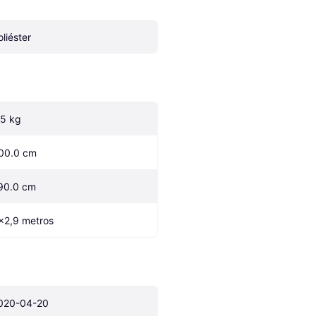
oliéster
.5 kg
00.0 cm
90.0 cm
x2,9 metros
020-04-20