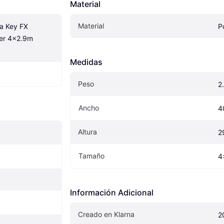
Material
Material
 Key FX 
P
r 4x2.9m 
Medidas
Peso
2
Ancho
4
Altura
2
Tamaño
4
Información Adicional
Creado en Klarna
2