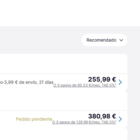
Recomendado
255,99 €
·
jo
3,99 € de envío
,
21 días
O 3 pagos de 85,33 €/mes. TAE 0%
¹
380,98 €
Pedido pendiente
O 3 pagos de 126,99 €/mes. TAE 0%
¹