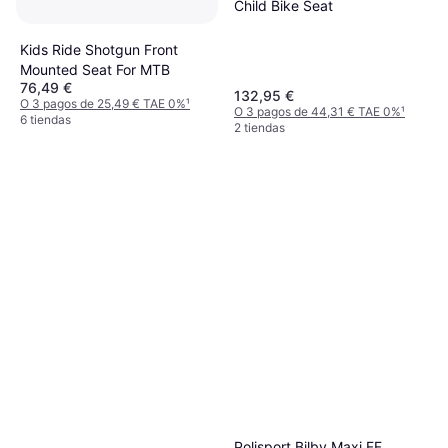
Child Bike Seat
Kids Ride Shotgun Front
Mounted Seat For MTB
76,49 €
132,95 €
O 3 pagos de 25,49 € TAE 0%
¹
O 3 pagos de 44,31 € TAE 0%
¹
6 tiendas
2 tiendas
Polisport Bilby Maxi FF