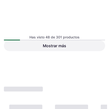
Has visto 48 de 301 productos
Mostrar más
Thule Yepp Nexxt 2 Mini
Thule Nexxt 2 Mini Front
Front Child Bike Seat
Child Bike Seat
116,99 €
116,99 €
O 3 pagos de 38,99 € TAE 0%
¹
O 3 pagos de 38,99 € TAE 0%
¹
2 tiendas
2 tiendas
1
2
3
...
7