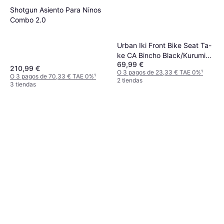
Shotgun Asiento Para Ninos
Combo 2.0
Urban Iki Front Bike Seat Ta-
ke CA Bincho Black/Kurumi
69,99 €
Brown Asiento para niños
210,99 €
O 3 pagos de 23,33 € TAE 0%
¹
carrito
O 3 pagos de 70,33 € TAE 0%
¹
2 tiendas
3 tiendas