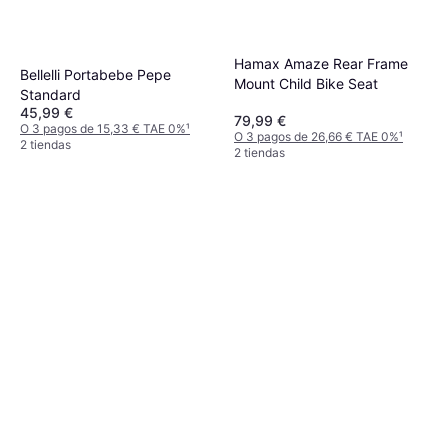
Hamax Amaze Rear Frame
Bellelli Portabebe Pepe
Mount Child Bike Seat
Standard
45,99 €
79,99 €
O 3 pagos de 15,33 € TAE 0%
¹
O 3 pagos de 26,66 € TAE 0%
¹
2 tiendas
2 tiendas