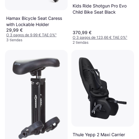
Kids Ride Shotgun Pro Evo
Child Bike Seat Black
Hamax Bicycle Seat Caress
with Lockable Holder
29,99 €
370,99 €
O 3 pagos de 9,99 € TAE 0%
¹
O 3 pagos de 123,66 € TAE 0%
¹
3 tiendas
2 tiendas
Thule Yepp 2 Maxi Carrier