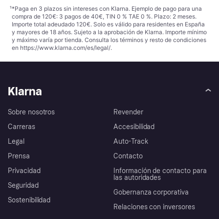
¹
*Paga en 3 plazos sin intereses con Klarna. Ejemplo de pago para una
compra de 120€: 3 pagos de 40€, TIN 0 % TAE 0 %. Plazo: 2 meses.
Importe total adeudado 120€. Solo es válido para residentes en España
y mayores de 18 años. Sujeto a la aprobación de Klarna. Importe mínimo
y máximo varía por tienda. Consulta los términos y resto de condiciones
en
https://www.klarna.com/es/legal/
.
Klarna
Sobre nosotros
Revender
Carreras
Accesibilidad
Legal
Auto-Track
Prensa
Contacto
Privacidad
Información de contacto para
las autoridades
Seguridad
Gobernanza corporativa
Sostenibilidad
Relaciones con inversores