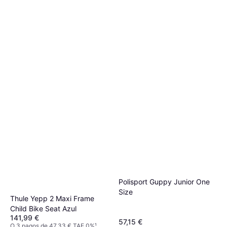
Polisport Guppy Junior One
Size
Thule Yepp 2 Maxi Frame
Child Bike Seat Azul
141,99 €
57,15 €
O 3 pagos de 47,33 € TAE 0%
¹