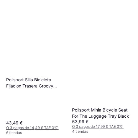
Polisport Silla Bicicleta
Fijácion Trasera Groovy
Negro Max 22 kg
Polisport Minia Bicycle Seat
For The Luggage Tray Black
53,99 €
43,49 €
O 3 pagos de 17,99 € TAE 0%
¹
O 3 pagos de 14,49 € TAE 0%
¹
4 tiendas
6 tiendas