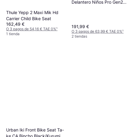
Delantero Niños Pro Gen2
Noir
Thule Yepp 2 Maxi Mik Hd
Carrier Child Bike Seat
162,49 €
191,99 €
O 3 pagos de 54,16 € TAE 0%
¹
O 3 pagos de 63,99 € TAE 0%
¹
1 tienda
2 tiendas
Urban Iki Front Bike Seat Ta-
ke CA Bincho Black/Kurumi