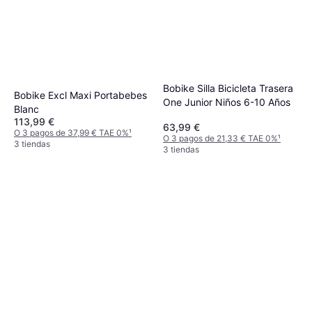
Bobike Silla Bicicleta Trasera
Bobike Excl Maxi Portabebes
One Junior Niños 6-10 Años
Blanc
113,99 €
63,99 €
O 3 pagos de 37,99 € TAE 0%
¹
O 3 pagos de 21,33 € TAE 0%
¹
3 tiendas
3 tiendas