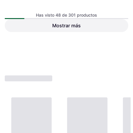
Has visto 48 de 301 productos
Mostrar más
Thule Yepp Nexxt 2 Mini
Thule Nexxt 2 Mini Front
Front Child Bike Seat
Child Bike Seat
119,99 €
119,99 €
149,94 €
O 3 pagos de 39,99 € TAE 0%
¹
O 3 pagos de 39,99 € TAE 0%
¹
2 tiendas
2 tiendas
1
2
3
...
7