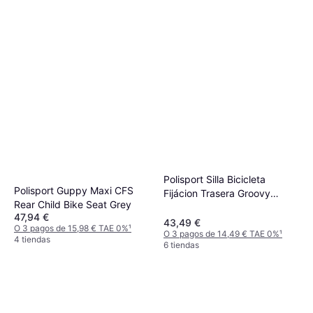
Polisport Silla Bicicleta
Polisport Guppy Maxi CFS
Fijácion Trasera Groovy
Rear Child Bike Seat Grey
Negro Max 22 kg
47,94 €
43,49 €
O 3 pagos de 15,98 € TAE 0%
¹
O 3 pagos de 14,49 € TAE 0%
¹
4 tiendas
6 tiendas