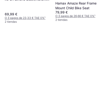
Hamax Amaze Rear Frame
Brown Asiento para niños
Mount Child Bike Seat
carrito
79,99 €
69,99 €
O 3 pagos de 26,66 € TAE 0%
¹
O 3 pagos de 23,33 € TAE 0%
¹
2 tiendas
2 tiendas