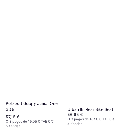
Polisport Guppy Junior One
Size
Urban Iki Rear Bike Seat
56,95 €
57,15 €
O 3 pagos de 18,98 € TAE 0%
¹
O 3 pagos de 19,05 € TAE 0%
¹
4 tiendas
5 tiendas