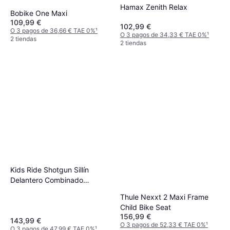
Hamax Zenith Relax
Bobike One Maxi
109,99 €
102,99 €
O 3 pagos de 36,66 € TAE 0%
¹
O 3 pagos de 34,33 € TAE 0%
¹
2 tiendas
2 tiendas
Kids Ride Shotgun Sillín
Delantero Combinado
Manillar Niños
Thule Nexxt 2 Maxi Frame
Child Bike Seat
156,99 €
143,99 €
O 3 pagos de 52,33 € TAE 0%
¹
O 3 pagos de 47,99 € TAE 0%
¹