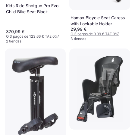
Kids Ride Shotgun Pro Evo
Child Bike Seat Black
Hamax Bicycle Seat Caress
with Lockable Holder
29,99 €
370,99 €
O 3 pagos de 9,99 € TAE 0%
¹
O 3 pagos de 123,66 € TAE 0%
¹
3 tiendas
2 tiendas