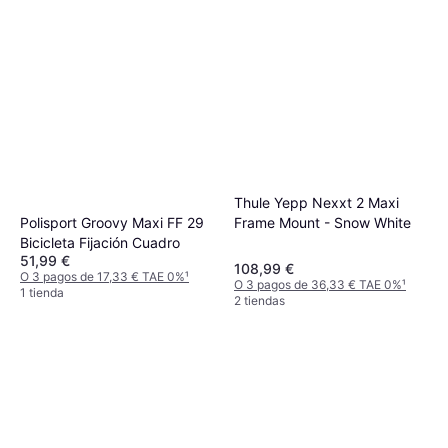
Thule Yepp Nexxt 2 Maxi
Frame Mount - Snow White
Polisport Groovy Maxi FF 29
Bicicleta Fijación Cuadro
51,99 €
108,99 €
O 3 pagos de 17,33 € TAE 0%
¹
O 3 pagos de 36,33 € TAE 0%
¹
1 tienda
2 tiendas