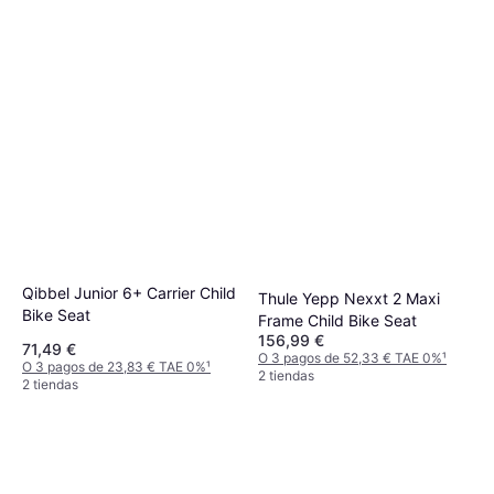
Qibbel Junior 6+ Carrier Child
Thule Yepp Nexxt 2 Maxi
Bike Seat
Frame Child Bike Seat
156,99 €
71,49 €
O 3 pagos de 52,33 € TAE 0%
¹
O 3 pagos de 23,83 € TAE 0%
¹
2 tiendas
2 tiendas