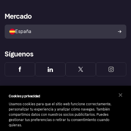
Nuestra promesa
Asistencia al comerciante
Portal de desarrolladores
Klarna app
Bienestar financiero
Acceso empresas
Estado operativo
Mercado
Directorio de tiendas
Configuración de privacidad
Vende con Klarna
Plataformas y socios
Política de protección al
comprador de Klarna
Tu derecho de desistimiento
España
Reclamaciones
Síguenos
Cookies y privacidad
Usamos cookies para que el sitio web funcione correctamente,
personalizar tu experiencia y analizar cómo navegas. También
compartimos datos con nuestros socios publicitarios. Puedes
gestionar tus preferencias o retirar tu consentimiento cuando
quieras.