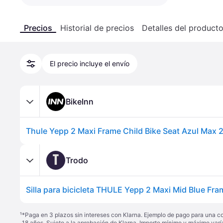
Precios
Historial de precios
Detalles del product
El precio incluye el envío
BikeInn
Thule Yepp 2 Maxi Frame Child Bike Seat Azul Max 
T
Trodo
Silla para bicicleta THULE Yepp 2 Maxi Mid Blue Fra
¹
*Paga en 3 plazos sin intereses con Klarna. Ejemplo de pago para una c
18 años. Sujeto a la aprobación de Klarna. Importe mínimo y máximo varí