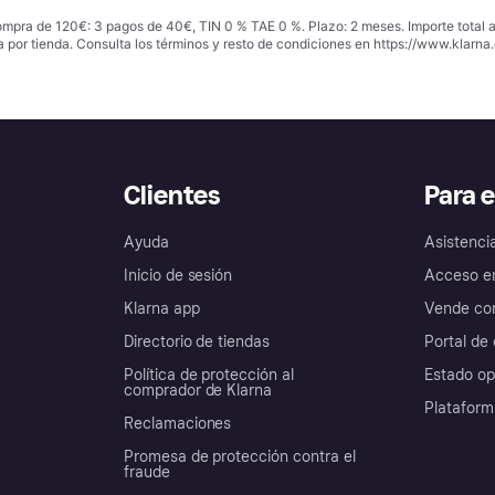
ompra de 120€: 3 pagos de 40€, TIN 0 % TAE 0 %. Plazo: 2 meses. Importe total
a por tienda. Consulta los términos y resto de condiciones en
https://www.klarna.
Clientes
Para 
Ayuda
Asistenci
Inicio de sesión
Acceso e
Klarna app
Vende con
Directorio de tiendas
Portal de 
Política de protección al
Estado op
comprador de Klarna
Plataform
Reclamaciones
Promesa de protección contra el
fraude