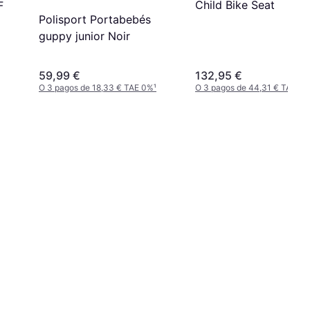
Child Bike Seat
F
Polisport Portabebés
guppy junior Noir
59,99 €
132,95 €
O 3 pagos de 18,33 € TAE 0%
¹
O 3 pagos de 44,31 € TAE 0