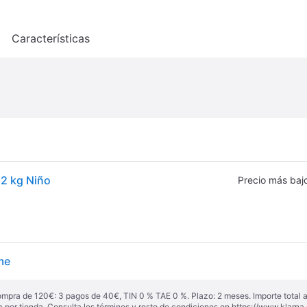
o
Características
22 kg Niño
Precio más baj
me
ompra de 120€: 3 pagos de 40€, TIN 0 % TAE 0 %. Plazo: 2 meses. Importe total
a por tienda. Consulta los términos y resto de condiciones en
https://www.klarna.