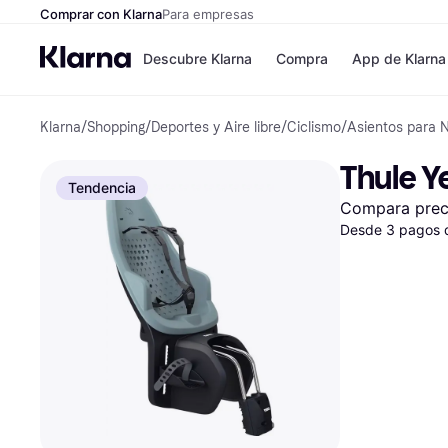
Comprar con Klarna
Para empresas
Descubre Klarna
Compra
App de Klarna
Klarna
/
Shopping
/
Deportes y Aire libre
/
Ciclismo
/
Asientos para N
Formas de pag
Tiendas
Formas de pago
MediaMarkt
Thule Y
Paga ahora
Shein
Tendencia
Paga en 3 plazos
Zalando Priv
Compara prec
Paga en 30 días
Zara
Financiación
Desde 3 pagos 
JD Sports
Klarna en Apple 
Directorio de tie