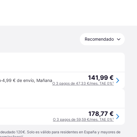
Recomendado
141,99 €
·
o
4,99 € de envío
,
Mañana
O 3 pagos de 47,33 €/mes. TAE 0%
¹
178,77 €
O 3 pagos de 59,59 €/mes. TAE 0%
¹
 adeudado 120€. Solo es válido para residentes en España y mayores de
com/es/legal/
.