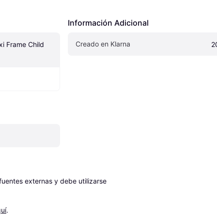
Información Adicional
Creado en Klarna
i Frame Child 
2
entes externas y debe utilizarse 
uí
.