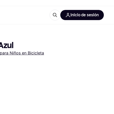
Inicio de sesión
Más información
les de oficina
Qué es Klarna?
Azul
para Niños en Bicicleta
las categorías