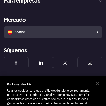
Para empresas
el fraude
Inicio de sesión
Nuestra promesa
Asistencia al comerciante
Portal de desarrolladores
Klarna app
Bienestar financiero
Acceso empresas
Estado operativo
Mercado
Directorio de tiendas
Configuración de privacidad
Vende con Klarna
Plataformas y socios
Política de protección al
comprador de Klarna
Tu derecho de desistimiento
España
Reclamaciones
Síguenos
Cookies y privacidad
Usamos cookies para que el sitio web funcione correctamente,
personalizar tu experiencia y analizar cómo navegas. También
compartimos datos con nuestros socios publicitarios. Puedes
gestionar tus preferencias o retirar tu consentimiento cuando