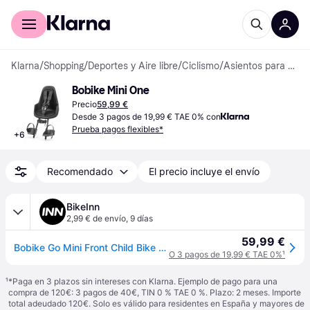
Comprar con Klarna
Para empresas
Klarna
/
Shopping
/
Deportes y Aire libre
/
Ciclismo
/
Asientos para Niños en Bicicleta
Bobike Mini One
Precio
59,99 €
Desde 3 pagos de 19,99 € TAE 0% con
Prueba pagos flexibles*
+
6
Recomendado
El precio incluye el envío
BikeInn
2,99 € de envío
,
9 días
59,99 €
Bobike Go Mini Front Child Bike Seat Azul Max 15 kg Niño
O 3 pagos de 19,99 € TAE 0%
¹
¹
*Paga en 3 plazos sin intereses con Klarna. Ejemplo de pago para una
compra de 120€: 3 pagos de 40€, TIN 0 % TAE 0 %. Plazo: 2 meses. Importe
total adeudado 120€. Solo es válido para residentes en España y mayores de