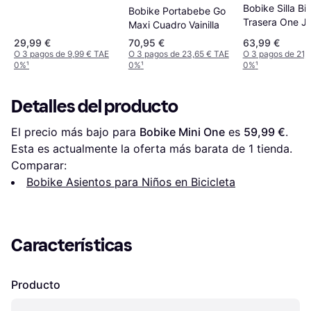
Holder
Bobike Silla Bic
Bobike Portabebe Go
Trasera One Ju
Maxi Cuadro Vainilla
Niños 6-10 Añ
29,99 €
70,95 €
63,99 €
O 3 pagos de 9,99 € TAE
O 3 pagos de 23,65 € TAE
O 3 pagos de 21,
0%
¹
0%
¹
0%
¹
Detalles del producto
El precio más bajo para 
Bobike Mini One
 es 
59,99 €
. 
Esta es actualmente la oferta más barata de 1 tienda.
Comparar:
Bobike Asientos para Niños en Bicicleta
Características
Producto