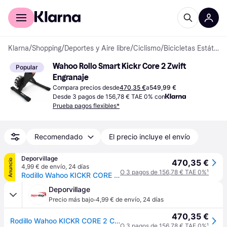
Comprar con Klarna
Para empresas
Klarna
/
Shopping
/
Deportes y Aire libre
/
Ciclismo
/
Bicicletas Estáticas
Wahoo Rollo Smart Kickr Core 2 Zwift 
Popular
Engranaje
Compara precios desde
470,35 €
a
549,99 €
Desde 3 pagos de 156,78 € TAE 0% con
Prueba pagos flexibles*
Recomendado
El precio incluye el envío
Deporvillage
Anuncio
470,35 €
4,99 € de envío
,
24 días
O 3 pagos de 156,78 € TAE 0%
¹
Rodillo Wahoo KICKR CORE 2 Cog & Click - Black
Deporvillage
·
Precio más bajo
4,99 € de envío
,
24 días
470,35 €
Rodillo Wahoo KICKR CORE 2 Cog & Click - Black
O 3 pagos de 156,78 € TAE 0%
¹