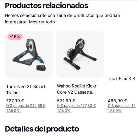
Productos relacionados
Hemos seleccionado una serie de productos que podrían 
interesarte.
Mostrar todo
-16%
Tacx Flux S Sm
Wahoo Rodillo Kickr
Tacx Neo 2T Smart
Core V2 Cassette
Trainer
11Spd
727,99 €
531,99 €
465,99 €
O 3 pagos de 242,66 €
O 3 pagos de 177,33 €
O 3 pagos de 155
TAE 0%
¹
TAE 0%
¹
TAE 0%
¹
Detalles del producto