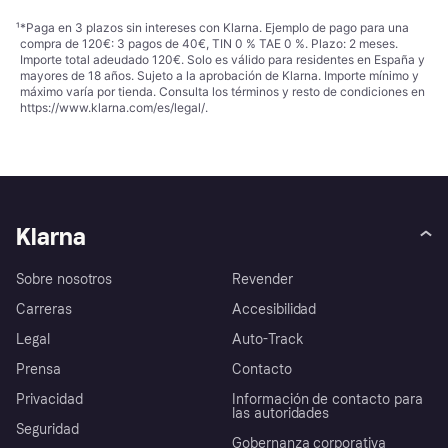
¹
*Paga en 3 plazos sin intereses con Klarna. Ejemplo de pago para una
compra de 120€: 3 pagos de 40€, TIN 0 % TAE 0 %. Plazo: 2 meses.
Importe total adeudado 120€. Solo es válido para residentes en España y
mayores de 18 años. Sujeto a la aprobación de Klarna. Importe mínimo y
máximo varía por tienda. Consulta los términos y resto de condiciones en
https://www.klarna.com/es/legal/
.
Klarna
Sobre nosotros
Revender
Carreras
Accesibilidad
Legal
Auto-Track
Prensa
Contacto
Privacidad
Información de contacto para
las autoridades
Seguridad
Gobernanza corporativa