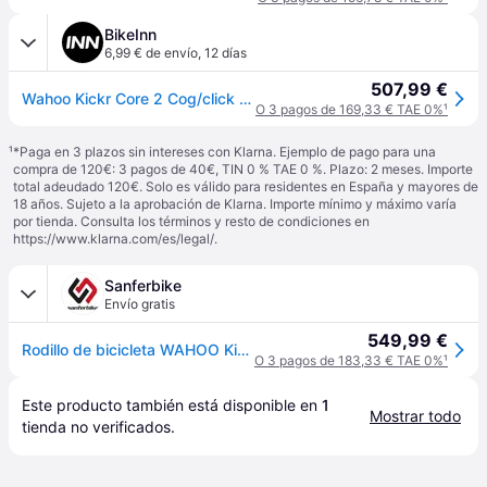
BikeInn
6,99 € de envío
,
12 días
507,99 €
Wahoo Kickr Core 2 Cog/click Turbo Trainer Plateado
O 3 pagos de 169,33 € TAE 0%
¹
¹
*Paga en 3 plazos sin intereses con Klarna. Ejemplo de pago para una
compra de 120€: 3 pagos de 40€, TIN 0 % TAE 0 %. Plazo: 2 meses. Importe
total adeudado 120€. Solo es válido para residentes en España y mayores de
18 años. Sujeto a la aprobación de Klarna. Importe mínimo y máximo varía
por tienda. Consulta los términos y resto de condiciones en
https://www.klarna.com/es/legal/
.
Sanferbike
Envío gratis
549,99 €
Rodillo de bicicleta WAHOO Kickr Core 2 with Zwift Cog and Click
O 3 pagos de 183,33 € TAE 0%
¹
Este producto también está disponible en 
1
Mostrar todo
tienda
 no verificados.