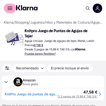
Comprar con Klarna
Para empresas
Klarna
/
Shopping
/
Juguetes
/
Hilos y Materiales de Costura
/
Agujas de Tejer
Knitpro Juego de Puntas de Agujas de 
Tejer
Aguja circular, Juego de agujas de tejer, Metal, Latón
Precio
47,58 €
Desde 3 pagos de 15,86 € TAE 0% con
Prueba pagos flexibles*
Recomendado
El precio incluye el envío
Amazon
Envío gratis
47,58 €
KnitPro Juego de puntas de agujas de tejer, Nova Metal, juego de lujo de 3,50, 4,00, 4,50, 5,00, 5,50, 6,00, 7,00 y 8,00 mm
O 3 pagos de 15,86 € TAE 0%
¹
¹
*Paga en 3 plazos sin intereses con Klarna. Ejemplo de pago para una