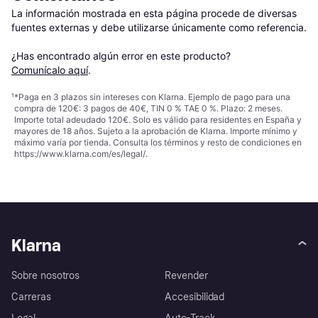
La información mostrada en esta página procede de diversas 
fuentes externas y debe utilizarse únicamente como referencia.

¿Has encontrado algún error en este producto? 
Comunícalo aquí
.
¹
*Paga en 3 plazos sin intereses con Klarna. Ejemplo de pago para una
compra de 120€: 3 pagos de 40€, TIN 0 % TAE 0 %. Plazo: 2 meses.
Importe total adeudado 120€. Solo es válido para residentes en España y
mayores de 18 años. Sujeto a la aprobación de Klarna. Importe mínimo y
máximo varía por tienda. Consulta los términos y resto de condiciones en
https://www.klarna.com/es/legal/
.
Klarna
Sobre nosotros
Revender
Carreras
Accesibilidad