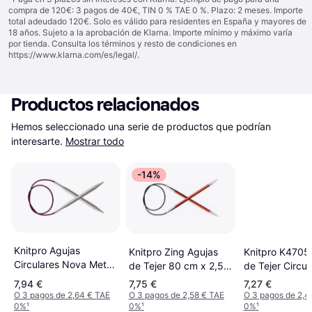
compra de 120€: 3 pagos de 40€, TIN 0 % TAE 0 %. Plazo: 2 meses. Importe
total adeudado 120€. Solo es válido para residentes en España y mayores de
18 años. Sujeto a la aprobación de Klarna. Importe mínimo y máximo varía
por tienda. Consulta los términos y resto de condiciones en
https://www.klarna.com/es/legal/
.
Productos relacionados
Hemos seleccionado una serie de productos que podrían 
interesarte.
Mostrar todo
-14%
Knitpro Agujas
Knitpro Zing Agujas
Knitpro K4705
Circulares Nova Metal
de Tejer 80 cm x 2,5
de Tejer Circul
25cm 5.00
mm Metal Rojo 2,5
mm
7,94 €
7,75 €
7,27 €
O 3 pagos de 2,64 € TAE
O 3 pagos de 2,58 € TAE
O 3 pagos de 2,4
0%
¹
0%
¹
0%
¹