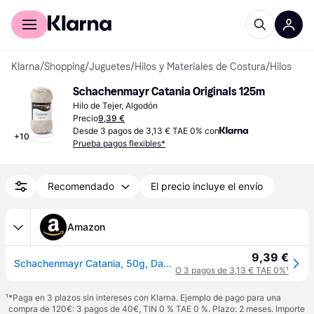
Comprar con Klarna
Para empresas
Klarna
/
Shopping
/
Juguetes
/
Hilos y Materiales de Costura
/
Hilos
Schachenmayr Catania Originals 125m
Hilo de Tejer, Algodón
Precio
9,39 €
Desde 3 pagos de 3,13 € TAE 0% con
+
10
Prueba pagos flexibles*
Recomendado
El precio incluye el envío
Amazon
9,39 €
Schachenmayr Catania, 50g, Dahlie
O 3 pagos de 3,13 € TAE 0%
¹
¹
*Paga en 3 plazos sin intereses con Klarna. Ejemplo de pago para una
compra de 120€: 3 pagos de 40€, TIN 0 % TAE 0 %. Plazo: 2 meses. Importe