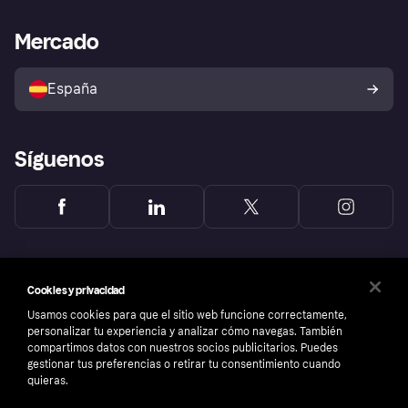
Asistencia al comerciante
Portal de desarrolladores
Klarna app
Bienestar financiero
Acceso empresas
Estado operativo
Mercado
Directorio de tiendas
Configuración de privacidad
Vende con Klarna
Plataformas y socios
Política de protección al
comprador de Klarna
Tu derecho de desistimiento
España
Reclamaciones
Síguenos
Cookies y privacidad
Usamos cookies para que el sitio web funcione correctamente,
personalizar tu experiencia y analizar cómo navegas. También
compartimos datos con nuestros socios publicitarios. Puedes
gestionar tus preferencias o retirar tu consentimiento cuando
quieras.