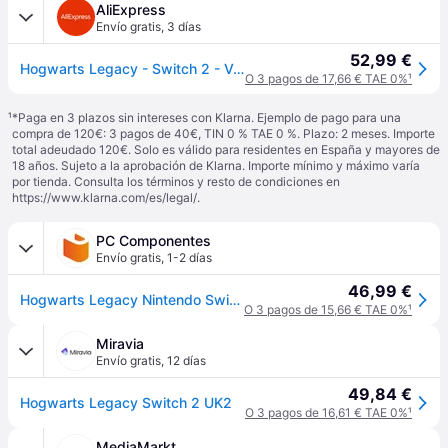
AliExpress
Envío gratis
,
3 días
52,99 €
Hogwarts Legacy - Switch 2 - Version ESPAÑA
O 3 pagos de 17,66 € TAE 0%
¹
¹
*Paga en 3 plazos sin intereses con Klarna. Ejemplo de pago para una
compra de 120€: 3 pagos de 40€, TIN 0 % TAE 0 %. Plazo: 2 meses. Importe
total adeudado 120€. Solo es válido para residentes en España y mayores de
18 años. Sujeto a la aprobación de Klarna. Importe mínimo y máximo varía
por tienda. Consulta los términos y resto de condiciones en
https://www.klarna.com/es/legal/
.
PC Componentes
Envío gratis
,
1-2 días
46,99 €
Hogwarts Legacy Nintendo Switch 2
O 3 pagos de 15,66 € TAE 0%
¹
Miravia
Envío gratis
,
12 días
49,84 €
Hogwarts Legacy Switch 2 UK2
O 3 pagos de 16,61 € TAE 0%
¹
MediaMarkt