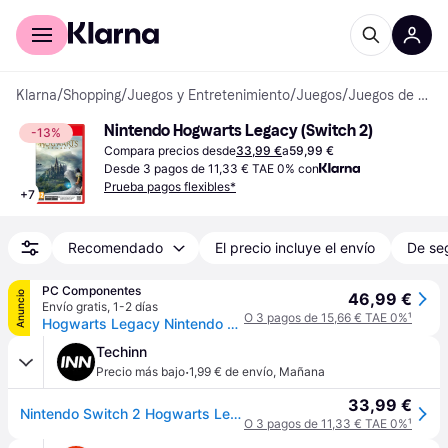
Comprar con Klarna
Para empresas
Klarna
/
Shopping
/
Juegos y Entretenimiento
/
Juegos
/
Juegos de Nintendo Switch 2
Nintendo Hogwarts Legacy (Switch 2)
-13%
Compara precios desde
33,99 €
a
59,99 €
Desde 3 pagos de 11,33 € TAE 0% con
Prueba pagos flexibles*
+
7
Recomendado
El precio incluye el envío
De se
PC Componentes
Anuncio
46,99 €
Envío gratis
,
1-2 días
O 3 pagos de 15,66 € TAE 0%
¹
Hogwarts Legacy Nintendo Switch 2
Techinn
·
Precio más bajo
1,99 € de envío
,
Mañana
33,99 €
Nintendo Switch 2 Hogwarts Legacy Code In The Box Multicolor
O 3 pagos de 11,33 € TAE 0%
¹