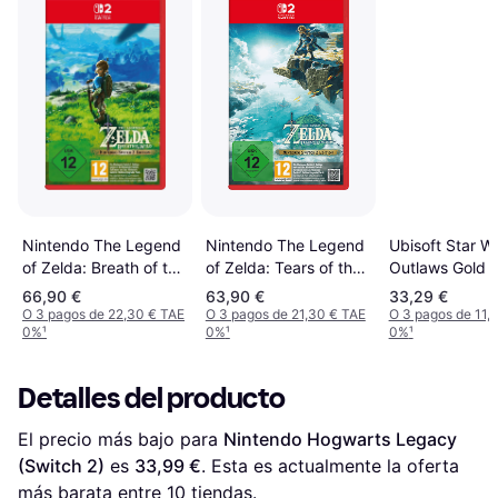
Nintendo The Legend
Ubisoft Star W
Nintendo The Legend
of Zelda: Breath of the
Outlaws Gold E
of Zelda: Tears of the
Wild Edition (Switch 2)
KC Switch 2
Kingdom Edition
66,90 €
63,90 €
33,29 €
(Switch 2)
O 3 pagos de 22,30 € TAE
O 3 pagos de 21,30 € TAE
O 3 pagos de 11,
0%
¹
0%
¹
0%
¹
Detalles del producto
El precio más bajo para 
Nintendo Hogwarts Legacy 
(Switch 2)
 es 
33,99 €
. Esta es actualmente la oferta 
más barata entre 
10
 tiendas.