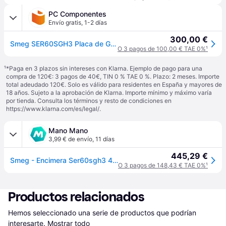
PC Componentes
Envío gratis
,
1-2 días
300,00 €
Smeg SER60SGH3 Placa de Gas 4 Zonas 60cm Acero Inoxidable
O 3 pagos de 100,00 € TAE 0%
¹
¹
*Paga en 3 plazos sin intereses con Klarna. Ejemplo de pago para una
compra de 120€: 3 pagos de 40€, TIN 0 % TAE 0 %. Plazo: 2 meses. Importe
total adeudado 120€. Solo es válido para residentes en España y mayores de
18 años. Sujeto a la aprobación de Klarna. Importe mínimo y máximo varía
por tienda. Consulta los términos y resto de condiciones en
https://www.klarna.com/es/legal/
.
Mano Mano
3,99 € de envío
,
11 días
445,29 €
Smeg - Encimera Ser60sgh3 4f Gas Natural Inox
O 3 pagos de 148,43 € TAE 0%
¹
Productos relacionados
Hemos seleccionado una serie de productos que podrían 
interesarte.
Mostrar todo