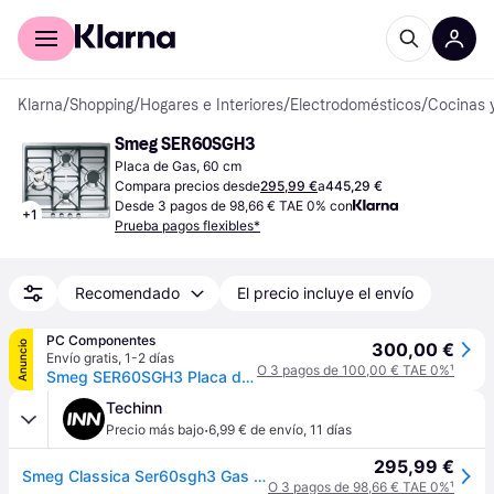
Comprar con Klarna
Para empresas
Klarna
/
Shopping
/
Hogares e Interiores
/
Electrodomésticos
/
Cocinas 
Smeg SER60SGH3
Placa de Gas, 60 cm
Compara precios desde
295,99 €
a
445,29 €
Desde 3 pagos de 98,66 € TAE 0% con
+
1
Prueba pagos flexibles*
Recomendado
El precio incluye el envío
PC Componentes
Anuncio
300,00 €
Envío gratis
,
1-2 días
O 3 pagos de 100,00 € TAE 0%
¹
Smeg SER60SGH3 Placa de Gas 4 Zonas 60cm Acero Inoxidable
Techinn
·
Precio más bajo
6,99 € de envío
,
11 días
295,99 €
Smeg Classica Ser60sgh3 Gas Hob 60 Cm 4 Burners Plateado
O 3 pagos de 98,66 € TAE 0%
¹