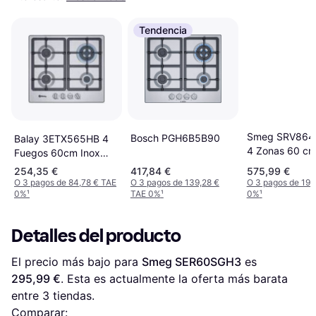
Tendencia
Smeg SRV86
Bosch PGH6B5B90
Balay 3ETX565HB 4
4 Zonas 60 c
Fuegos 60cm Inox
Butano
254,35 €
417,84 €
575,99 €
O 3 pagos de 84,78 € TAE
O 3 pagos de 139,28 €
O 3 pagos de 191
0%
¹
TAE 0%
¹
0%
¹
Detalles del producto
El precio más bajo para 
Smeg SER60SGH3
 es 
295,99 €
. Esta es actualmente la oferta más barata 
entre 
3
 tiendas.
Comparar: