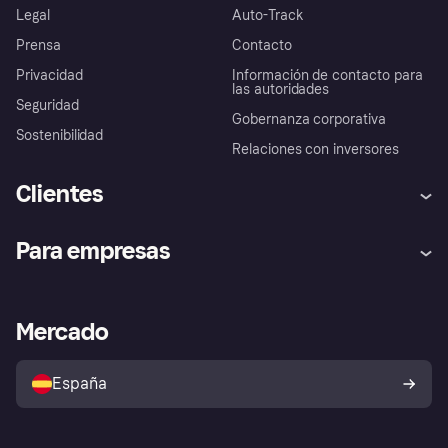
Legal
Auto-Track
Prensa
Contacto
Privacidad
Información de contacto para
las autoridades
Seguridad
Gobernanza corporativa
Sostenibilidad
Relaciones con inversores
Clientes
Ayuda
Promesa de protección contra
Para empresas
el fraude
Inicio de sesión
Nuestra promesa
Asistencia al comerciante
Portal de desarrolladores
Klarna app
Bienestar financiero
Acceso empresas
Estado operativo
Mercado
Directorio de tiendas
Configuración de privacidad
Vende con Klarna
Plataformas y socios
Política de protección al
comprador de Klarna
Tu derecho de desistimiento
España
Reclamaciones