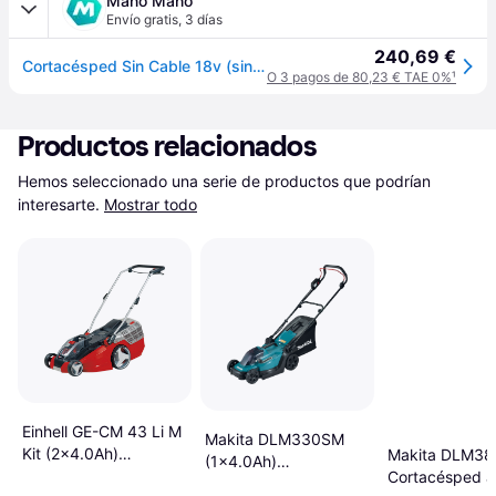
Mano Mano
Envío gratis
,
3 días
240,69 €
Cortacésped Sin Cable 18v (sin Batería, Sin Cargador) - Dlm330z - Makita
O 3 pagos de 80,23 € TAE 0%
¹
Productos relacionados
Hemos seleccionado una serie de productos que podrían 
interesarte.
Mostrar todo
Einhell GE-CM 43 Li M
Makita DLM330SM
Kit (2x4.0Ah)
Makita DLM38
(1x4.0Ah)
Cortacésped a Batería
Cortacésped a 
Cortacésped a Batería