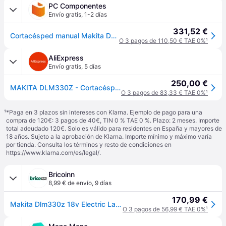
PC Componentes
Envío gratis
,
1-2 días
331,52 €
Cortacésped manual Makita DLM330Z 450 m² 33 cm 18V
O 3 pagos de 110,50 € TAE 0%
¹
AliExpress
Envío gratis
,
5 días
250,00 €
MAKITA DLM330Z - Cortacésped 18V LXT 33cm
O 3 pagos de 83,33 € TAE 0%
¹
¹
*Paga en 3 plazos sin intereses con Klarna. Ejemplo de pago para una
compra de 120€: 3 pagos de 40€, TIN 0 % TAE 0 %. Plazo: 2 meses. Importe
total adeudado 120€. Solo es válido para residentes en España y mayores de
18 años. Sujeto a la aprobación de Klarna. Importe mínimo y máximo varía
por tienda. Consulta los términos y resto de condiciones en
https://www.klarna.com/es/legal/
.
Bricoinn
8,99 € de envío
,
9 días
170,99 €
Makita Dlm330z 18v Electric Lawn Mower Without Battery Plateado One Size / EU Plug 220V
O 3 pagos de 56,99 € TAE 0%
¹