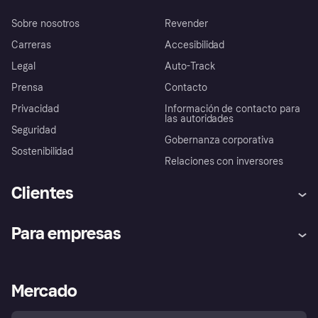
Sobre nosotros
Revender
Carreras
Accesibilidad
Legal
Auto-Track
Prensa
Contacto
Privacidad
Información de contacto para
las autoridades
Seguridad
Gobernanza corporativa
Sostenibilidad
Relaciones con inversores
Clientes
Ayuda
Promesa de protección contra
Para empresas
el fraude
Inicio de sesión
Nuestra promesa
Asistencia al comerciante
Portal de desarrolladores
Klarna app
Bienestar financiero
Acceso empresas
Estado operativo
Mercado
Directorio de tiendas
Configuración de privacidad
Vende con Klarna
Plataformas y socios
Política de protección al