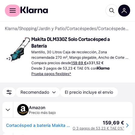
Comprar con Klarna
Para empresas
Klarna
/
Shopping
/
Jardín y Patio
/
Cortacéspedes
/
Cortacéspedes a Batería
Makita DLM330Z Solo Cortacésped a 
Batería
Mantillo, 30 Litros Caja de recolección, Zona 
recomendada 270 m², Mango plegable, Ancho de Corte 
+
2
(máx) 33 cm
Compara precios desde
159,69 €
a
331,52 €
Desde 3 pagos de 53,23 € TAE 0% con
Prueba pagos flexibles*
Recomendado
El precio incluye el envío
Amazon
Precio más bajo
159,69 €
Cortacésped a batería Makita DLM330Z LXT de 18 V, 33 cm y 30 L
O 3 pagos de 53,23 € TAE 0%
¹