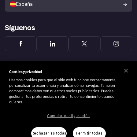
comprador de Klarna
Tu derecho de desistimiento
España
Reclamaciones
Síguenos
Cookies y privacidad
Usamos cookies para que el sitio web funcione correctamente,
personalizar tu experiencia y analizar cómo navegas. También
compartimos datos con nuestros socios publicitarios. Puedes
gestionar tus preferencias o retirar tu consentimiento cuando
quieras.
Cambiar configuración
Copyright © 2005-2026 Klarna Bank AB (publ). Sede central: Stockholm, Sweden. Todos
los derechos reservados. Klarna Bank AB (publ). Sveavägen 46, 111 34 Stockholm.
Número de empresa: 556737-0431
Rechazarlas todas
Permitir todas