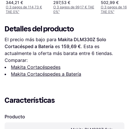
344,21 €
297,53 €
502,99 €
O 3 pagos de 114,73 €
O 3 pagos de 99,17 € TAE
O 3 pagos de 167
TAE 0%
¹
0%
¹
TAE 0%
¹
Detalles del producto
El precio más bajo para 
Makita DLM330Z Solo 
Cortacésped a Batería
 es 
159,69 €
. Esta es 
actualmente la oferta más barata entre 
6
 tiendas.
Comparar:
Makita Cortacéspedes
Makita Cortacéspedes a Batería
Características
Producto