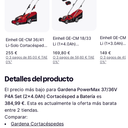
Einhell GE-CM
Einhell GE-CM 18/33
Einhell GE-CM 36/41
Li (1x3.0Ah)
Li (1x4.0Ah)
Li-Solo Cortacésped a
Cortacésped a 
Cortacésped a Batería
Batería
255 €
169,80 €
149 €
O 3 pagos de 85,00 € TAE
O 3 pagos de 56,60 € TAE
O 3 pagos de 49,
0%
¹
0%
¹
0%
¹
Detalles del producto
El precio más bajo para 
Gardena PowerMax 37/36V 
P4A Set (2x4.0Ah) Cortacésped a Batería
 es 
384,99 €
. Esta es actualmente la oferta más barata 
entre 
2
 tiendas.
Comparar:
Gardena Cortacéspedes