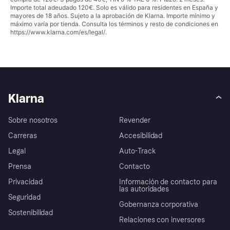
Importe total adeudado 120€. Solo es válido para residentes en España y
mayores de 18 años. Sujeto a la aprobación de Klarna. Importe mínimo y
máximo varía por tienda. Consulta los términos y resto de condiciones en
https://www.klarna.com/es/legal/
.
Klarna
Sobre nosotros
Revender
Carreras
Accesibilidad
Legal
Auto-Track
Prensa
Contacto
Privacidad
Información de contacto para
las autoridades
Seguridad
Gobernanza corporativa
Sostenibilidad
Relaciones con inversores