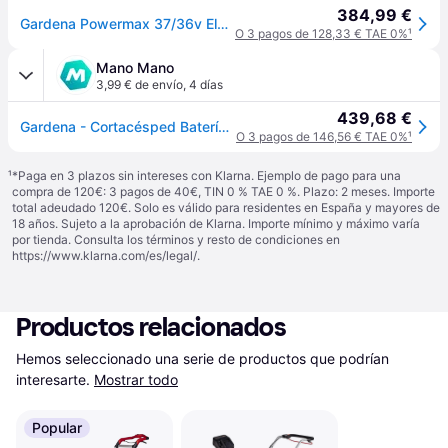
384,99 €
Gardena Powermax 37/36v Electric Lawn Mower Negro One Size / EU Plug 220V
O 3 pagos de 128,33 € TAE 0%
¹
Mano Mano
3,99 € de envío
,
4 días
439,68 €
Gardena - Cortacésped Batería Powermax Ancho De Corte 37 Cm, 36v Power For All Cargador Y Batería Incluidos, Jardines Hasta 350 M², Capacidad 45 L, Altura De Corte Ajustable, Motor Powerplus (14638-20)
O 3 pagos de 146,56 € TAE 0%
¹
¹
*Paga en 3 plazos sin intereses con Klarna. Ejemplo de pago para una
compra de 120€: 3 pagos de 40€, TIN 0 % TAE 0 %. Plazo: 2 meses. Importe
total adeudado 120€. Solo es válido para residentes en España y mayores de
18 años. Sujeto a la aprobación de Klarna. Importe mínimo y máximo varía
por tienda. Consulta los términos y resto de condiciones en
https://www.klarna.com/es/legal/
.
Productos relacionados
Hemos seleccionado una serie de productos que podrían 
interesarte.
Mostrar todo
Popular