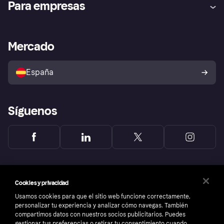
Para empresas
el fraude
Inicio de sesión
Nuestra promesa
Asistencia al comerciante
Portal de desarrolladores
Klarna app
Bienestar financiero
Acceso empresas
Estado operativo
Mercado
Directorio de tiendas
Configuración de privacidad
Vende con Klarna
Plataformas y socios
Política de protección al
comprador de Klarna
Tu derecho de desistimiento
España
Reclamaciones
Síguenos
Cookies y privacidad
Usamos cookies para que el sitio web funcione correctamente,
personalizar tu experiencia y analizar cómo navegas. También
compartimos datos con nuestros socios publicitarios. Puedes
gestionar tus preferencias o retirar tu consentimiento cuando