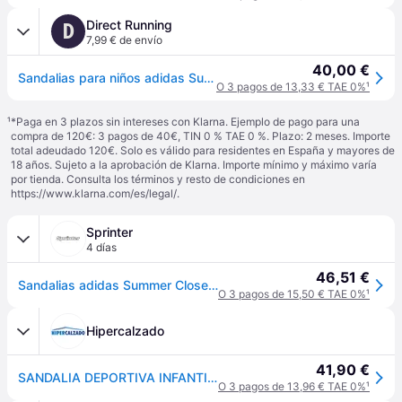
Direct Running
D
7,99 € de envío
40,00 €
Sandalias para niños adidas Summer Closed Toe Water - Rose
O 3 pagos de 13,33 € TAE 0%
¹
¹
*Paga en 3 plazos sin intereses con Klarna. Ejemplo de pago para una
compra de 120€: 3 pagos de 40€, TIN 0 % TAE 0 %. Plazo: 2 meses. Importe
total adeudado 120€. Solo es válido para residentes en España y mayores de
18 años. Sujeto a la aprobación de Klarna. Importe mínimo y máximo varía
por tienda. Consulta los términos y resto de condiciones en
https://www.klarna.com/es/legal/
.
Sprinter
4 días
46,51 €
Sandalias adidas Summer Closed Toe Water MKP
O 3 pagos de 15,50 € TAE 0%
¹
Hipercalzado
41,90 €
SANDALIA DEPORTIVA INFANTIL ADIDAS WATER SANDAL C NEGRA ADGW0384 NEGRO
O 3 pagos de 13,96 € TAE 0%
¹