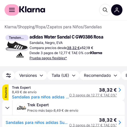
Comprar con Klarna
Para empresas
Klarna
/
Shopping
/
Ropa
/
Zapatos para Niños
/
Sandalias
adidas Water Sandal C GW0386 Rosa
Tendencia
Sandalia, Negro, EVA
Compara precios desde
38,32 €
a
52,19 €
Desde 3 pagos de 12,77 € TAE 0% con
Prueba pagos flexibles*
Versiones
Talla (UE)
Recomendado
Trek Expert
Anuncio
38,32 €
8,49 € de envío
O 3 pagos de 12,77 € TAE 0%
¹
Sandalias para niños adidas Summer Closed Toe Water - Noir
Trek Expert
·
Precio más bajo
8,49 € de envío
38,32 €
Sandalias para niños adidas Summer Closed Toe Water - Noir
O 3 pagos de 12,77 € TAE 0%
¹