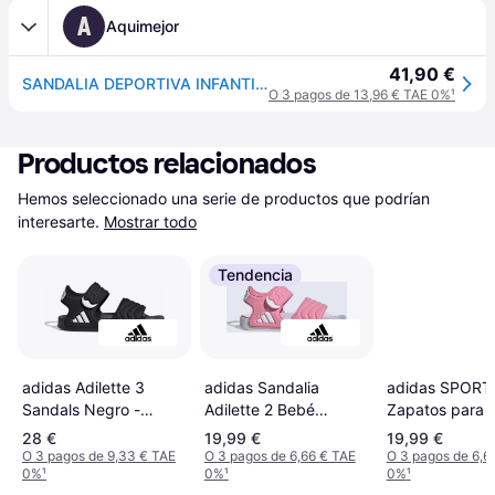
A
Aquimejor
41,90 €
SANDALIA DEPORTIVA INFANTIL ADIDAS WATER SANDAL C NEGRA ADGW0384 NEGRO
O 3 pagos de 13,96 € TAE 0%
¹
Productos relacionados
Hemos seleccionado una serie de productos que podrían 
interesarte.
Mostrar todo
Tendencia
adidas Adilette 3
adidas SPOR
adidas Sandalia
Sandals Negro -
Zapatos para p
Adilette 2 Bebé
Black/Black
agua 'Adilette' 
Chanclas de Baño -
28 €
19,99 €
19,99 €
blanco
Rosa
O 3 pagos de 9,33 € TAE
O 3 pagos de 6,66 € TAE
O 3 pagos de 6,6
0%
¹
0%
¹
0%
¹