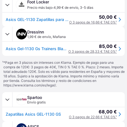
Foot Locker
·
Precio más bajo
4,99 € de envío
,
3-5 días
50,00 €
Asics GEL-1130 Zapatillas para Bebé - Blanco - Talla 33.5 - Malla/sintético - White
O 3 pagos de 16,66 € TAE 0%
¹
DressInn
1,99 € de envío
,
Mañana
85,00 €
Asics Gel-1130 Gs Trainers Blanco EU 37 Niños
O 3 pagos de 28,33 € TAE 0%
¹
¹
*Paga en 3 plazos sin intereses con Klarna. Ejemplo de pago para una
compra de 120€: 3 pagos de 40€, TIN 0 % TAE 0 %. Plazo: 2 meses. Importe
total adeudado 120€. Solo es válido para residentes en España y mayores de
18 años. Sujeto a la aprobación de Klarna. Importe mínimo y máximo varía
por tienda. Consulta los términos y resto de condiciones en
https://www.klarna.com/es/legal/
.
Spartoo
Envío gratis
68,00 €
Zapatillas Asics GEL-1130 GS
O 3 pagos de 22,66 € TAE 0%
¹
ASICS