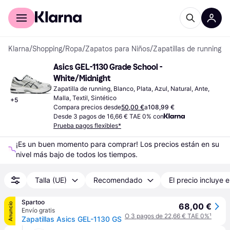
Comprar con Klarna
Para empresas
Klarna
/
Shopping
/
Ropa
/
Zapatos para Niños
/
Zapatillas de running
Asics GEL-1130 Grade School - 
White/Midnight
Zapatilla de running, Blanco, Plata, Azul, Natural, Ante, 
Malla, Textil, Sintético
+
5
Compara precios desde
50,00 €
a
108,99 €
Desde 3 pagos de 16,66 € TAE 0% con
Prueba pagos flexibles*
¡Es un buen momento para comprar! Los precios están en su 
nivel más bajo de todos los tiempos.
Talla (UE)
Recomendado
El precio incluye e
Spartoo
Anuncio
68,00 €
Envío gratis
O 3 pagos de 22,66 € TAE 0%
¹
Zapatillas Asics GEL-1130 GS