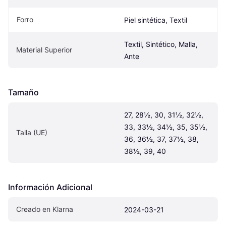
Forro
Piel sintética, Textil
Textil, Sintético, Malla, 
Material Superior
Ante
Tamaño
27, 28½, 30, 31½, 32½, 
33, 33½, 34½, 35, 35½, 
Talla (UE)
36, 36½, 37, 37½, 38, 
38½, 39, 40
Información Adicional
Creado en Klarna
2024-03-21