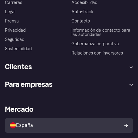
Carreras
Accesibilidad
Legal
Auto-Track
Prensa
Contacto
Privacidad
Información de contacto para
las autoridades
Seguridad
Gobernanza corporativa
Sostenibilidad
Relaciones con inversores
Clientes
Ayuda
Promesa de protección contra
Para empresas
el fraude
Inicio de sesión
Nuestra promesa
Asistencia al comerciante
Portal de desarrolladores
Klarna app
Bienestar financiero
Acceso empresas
Estado operativo
Mercado
Directorio de tiendas
Configuración de privacidad
Vende con Klarna
Plataformas y socios
Política de protección al
comprador de Klarna
Tu derecho de desistimiento
España
Reclamaciones