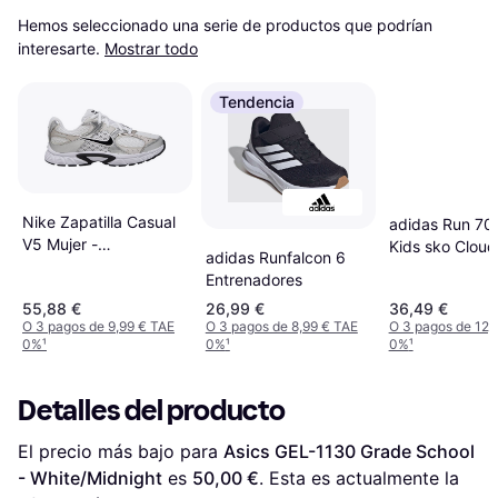
Hemos seleccionado una serie de productos que podrían 
interesarte.
Mostrar todo
Tendencia
Nike Zapatilla Casual
adidas Run 70s
V5 Mujer -
Kids sko Cloud
adidas Runfalcon 6
Blanco/Negro
Core Black Gr
Entrenadores
55,88 €
26,99 €
36,49 €
O 3 pagos de 9,99 € TAE
O 3 pagos de 8,99 € TAE
O 3 pagos de 12,
0%
¹
0%
¹
0%
¹
Detalles del producto
El precio más bajo para 
Asics GEL-1130 Grade School 
- White/Midnight
 es 
50,00 €
. Esta es actualmente la 