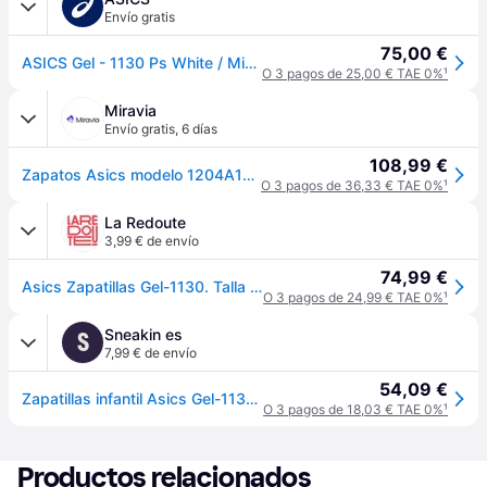
Envío gratis
75,00 €
ASICS Gel - 1130 Ps White / Midnight Niños Talla 34.5
O 3 pagos de 25,00 € TAE 0%
¹
Miravia
Envío gratis
,
6 días
108,99 €
Zapatos Asics modelo 1204A164 en color Blanco - White - 34.5.
O 3 pagos de 36,33 € TAE 0%
¹
La Redoute
3,99 € de envío
74,99 €
Asics Zapatillas Gel-1130. Talla 32 1/2. Color - blanco/gris
O 3 pagos de 24,99 € TAE 0%
¹
Sneakin es
S
7,99 € de envío
54,09 €
Zapatillas infantil Asics Gel-1130 PS - Blanc - 32,5
O 3 pagos de 18,03 € TAE 0%
¹
Productos relacionados