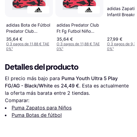
adidas Zapatill
Infantil Breakn
Blanco
adidas Predator Club
adidas Bota de Fútbol
Ft Fg Futbol Niño
Predator Club
Cesped Artificial -
Langueta Plegable FG
35,64 €
35,64 €
27,99 €
Negro/Rojo
MG Junior -
O 3 pagos de 11,88 € TAE
O 3 pagos de 11,88 € TAE
O 3 pagos de 9,3
0%
¹
0%
¹
0%
¹
Negro/Rojo
Detalles del producto
El precio más bajo para 
Puma Youth Ultra 5 Play 
FG/AG - Black/White
 es 
24,49 €
. Esta es actualmente 
la oferta más barata entre 
2
 tiendas.
Comparar:
Puma Zapatos para Niños
Puma Botas de fútbol