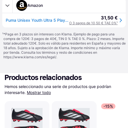
Amazon
31,50 €
Puma Unisex Youth Ultra 5 Play FG/AG JR Soccer Shoe, Puma Black-Puma White, 37 EU
O 3 pagos de 10,50 € TAE 0%
¹
¹
*Paga en 3 plazos sin intereses con Klarna. Ejemplo de pago para una
compra de 120€: 3 pagos de 40€, TIN 0 % TAE 0 %. Plazo: 2 meses. Importe
total adeudado 120€. Solo es válido para residentes en España y mayores de
18 años. Sujeto a la aprobación de Klarna. Importe mínimo y máximo varía
por tienda. Consulta los términos y resto de condiciones en
https://www.klarna.com/es/legal/
.
Productos relacionados
Hemos seleccionado una serie de productos que podrían 
interesarte.
Mostrar todo
-15%