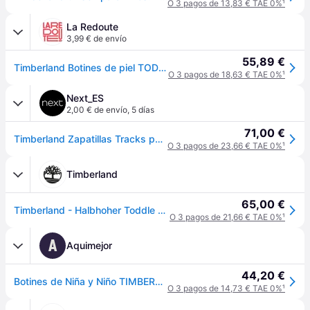
O 3 pagos de 13,83 € TAE 0%
¹
La Redoute
3,99 € de envío
55,89 €
Timberland Botines de piel TODDLE TRACKS MID HOOK & LOOP. Talla 29. Color - miel
O 3 pagos de 18,63 € TAE 0%
¹
Next_ES
2,00 € de envío
,
5 días
71,00 €
Timberland Zapatillas Tracks para niños pequeños de Timberland
O 3 pagos de 23,66 € TAE 0%
¹
Timberland
65,00 €
Timberland - Halbhoher Toddle Tracks Boot mit Klettverschluss für Kleinkinder in Gelb, Gelb, Größe: 23
O 3 pagos de 21,66 € TAE 0%
¹
A
Aquimejor
44,20 €
Botines de Niña y Niño TIMBERLAND TB0A1JVP2311 TODDLE TRACKS WHEAT
O 3 pagos de 14,73 € TAE 0%
¹