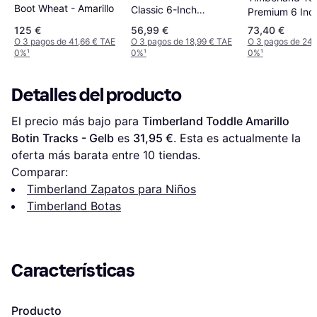
Boot Wheat - Amarillo
Classic 6-Inch
Premium 6 Inc
Waterproof Boot -
Waterproof Boo
125 €
56,99 €
73,40 €
Black Nubuck
Wheat
O 3 pagos de 41,66 € TAE
O 3 pagos de 18,99 € TAE
O 3 pagos de 24,
0%
¹
0%
¹
0%
¹
Detalles del producto
El precio más bajo para 
Timberland Toddle Amarillo 
Botin Tracks - Gelb
 es 
31,95 €
. Esta es actualmente la 
oferta más barata entre 
10
 tiendas.
Comparar:
Timberland Zapatos para Niños
Timberland Botas
Características
Producto