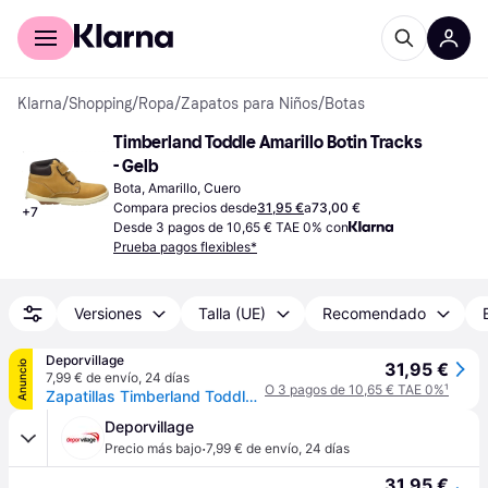
Comprar con Klarna
Para empresas
Klarna
/
Shopping
/
Ropa
/
Zapatos para Niños
/
Botas
Timberland Toddle Amarillo Botin Tracks 
- Gelb
Bota, Amarillo, Cuero
Compara precios desde
31,95 €
a
73,00 €
+
7
Desde 3 pagos de 10,65 € TAE 0% con
Prueba pagos flexibles*
Versiones
Talla (UE)
Recomendado
Deporvillage
Anuncio
31,95 €
7,99 € de envío
,
24 días
O 3 pagos de 10,65 € TAE 0%
¹
Zapatillas Timberland Toddle Tracks marrón bebé - 29 - Brown
Deporvillage
·
Precio más bajo
7,99 € de envío
,
24 días
31,95 €