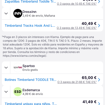
Zapatillas Timberland Toddle Tracks marrón bebé - 29 - Brown
O 3 pagos de 10,65 € TAE 0%
¹
DressInn
2,49 € de envío
,
Mañana
40,49 €
Timberland Tracks Hook And Loop Toddler Boots Marrón EU 25 Niños
O 3 pagos de 13,49 € TAE 0%
¹
¹
*Paga en 3 plazos sin intereses con Klarna. Ejemplo de pago para una
compra de 120€: 3 pagos de 40€, TIN 0 % TAE 0 %. Plazo: 2 meses. Importe
total adeudado 120€. Solo es válido para residentes en España y mayores de
18 años. Sujeto a la aprobación de Klarna. Importe mínimo y máximo varía
por tienda. Consulta los términos y resto de condiciones en
https://www.klarna.com/es/legal/
.
Spartoo
Envío gratis
65,00 €
Botines Timberland TODDLE TRACKS MID HOOK
O 3 pagos de 21,66 € TAE 0%
¹
Esdemarca
4,99 € de envío
41,49 €
Timberland unisex para niños. TB0A1JVP2311 Botas de piel de media caña con cierre de velcro Toddle Tracks amarillo (26), Plano, Casual, moda - Amarillo, Plata