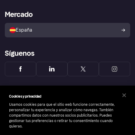
Asistencia al comerciante
Portal de desarrolladores
Klarna app
Bienestar financiero
Acceso empresas
Estado operativo
Mercado
Directorio de tiendas
Configuración de privacidad
Vende con Klarna
Plataformas y socios
Política de protección al
comprador de Klarna
Tu derecho de desistimiento
España
Reclamaciones
Síguenos
Cookies y privacidad
Usamos cookies para que el sitio web funcione correctamente,
personalizar tu experiencia y analizar cómo navegas. También
compartimos datos con nuestros socios publicitarios. Puedes
gestionar tus preferencias o retirar tu consentimiento cuando
quieras.