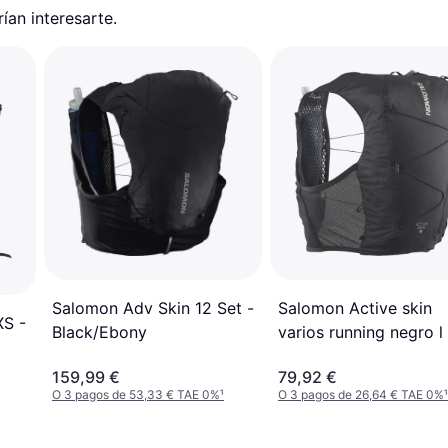
an interesarte.
Salomon Adv Skin 12 Set -
Salomon Active skin
XS -
Black/Ebony
varios running negro l
159,99 €
79,92 €
O 3 pagos de 53,33 € TAE 0%
¹
O 3 pagos de 26,64 € TAE 0%
¹