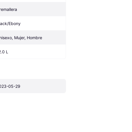
remallera
lack/Ebony
nisexo, Mujer, Hombre
2.0 L
023-05-29