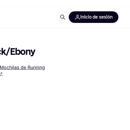
Inicio de sesión
Más información
les de oficina
Qué es Klarna?
ack/Ebony
Mochilas de Running
s*
las categorías