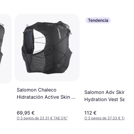
Tendencia
Salomon Chaleco
Salomon Adv Skin 12l
Hidratación Active Skin 4
Hydration Vest Set -
Set - Negro Metal
Negro
69,95 €
112 €
O 3 pagos de 23,31 € TAE 0%
¹
O 3 pagos de 37,33 € TAE 0