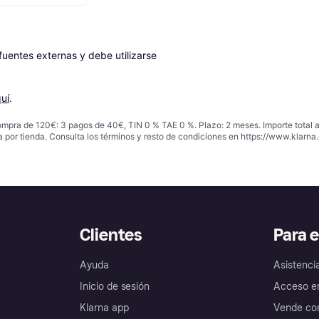
entes externas y debe utilizarse 
uí
.
ompra de 120€: 3 pagos de 40€, TIN 0 % TAE 0 %. Plazo: 2 meses. Importe total
a por tienda. Consulta los términos y resto de condiciones en
https://www.klarna.
Clientes
Para 
Ayuda
Asistenci
Inicio de sesión
Acceso e
Klarna app
Vende con