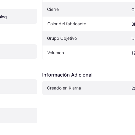
Cierre
C
ning
Color del fabricante
B
Grupo Objetivo
U
Volumen
1
Información Adicional
Creado en Klarna
2