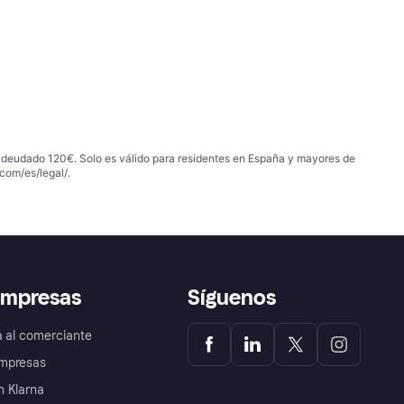
 adeudado 120€. Solo es válido para residentes en España y mayores de
com/es/legal/
.
empresas
Síguenos
a al comerciante
mpresas
 Klarna